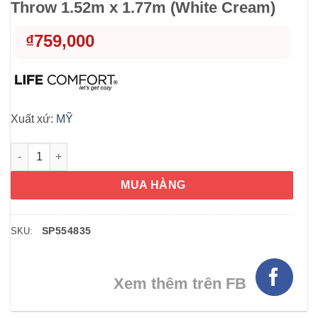
Throw 1.52m x 1.77m (White Cream)
₫
759,000
Xuất xứ:
MỸ
Chăn (mền) Life Comfort Luxe Velvet Throw 1.52m x 1.77m (Wh
MUA HÀNG
SP554835
SKU:
Xem thêm trên FB