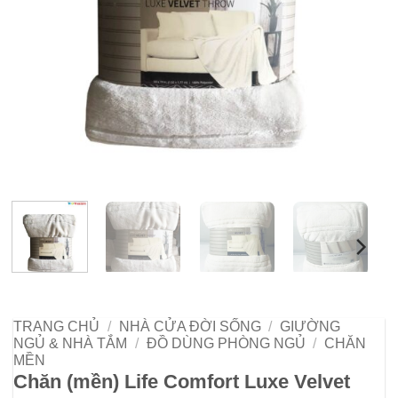
TRANG CHỦ
/
NHÀ CỬA ĐỜI SỐNG
/
GIƯỜNG
NGỦ & NHÀ TẮM
/
ĐỒ DÙNG PHÒNG NGỦ
/
CHĂN
MỀN
Chăn (mền) Life Comfort Luxe Velvet