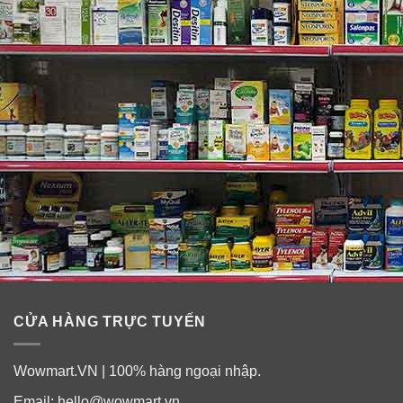
Thành phần:
– Ma trận Vitamin
: giúp tăng cường miễn dịch với các
Vitamin C, B6, B12, Folate.
Vitamin C
: để hỗ trợ miễn dịch.
Vitamin B6
: để hỗ trợ hệ thống thần kinh trung ương
và trao đổi chất.
Vitamin B12
: để hỗ trợ sản xuất tế bào máu khỏe
mạnh và chuyển hóa năng lượng.
– Cùng với 6g Amino gồm
: L-Leucine, L-IsoLeucine, L-
Valine, Taurine để tăng cường luyện tập, phục hồi cơ
nhanh hơn và mang lại kết quả tốt hơn.
CỬA HÀNG TRỰC TUYẾN
– Nước dừa
: Chất điện giải tự nhiên, giúp hydrat hóa
và cân bằng chất lỏng vượt trội.
Wowmart.VN | 100% hàng ngoại nhập.
–
Hương vị thơm ngon.
Email:
hello@wowmart.vn