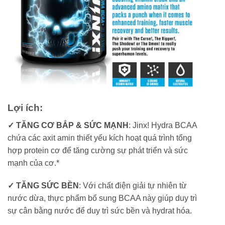
Lợi ích:
✓ TĂNG CƠ BẮP & SỨC MẠNH
: Jinx! Hydra BCAA
chứa các axit amin thiết yếu kích hoạt quá trình tổng
hợp protein cơ để tăng cường sự phát triển và sức
mạnh của cơ.*
✓ TĂNG SỨC BỀN
: Với chất điện giải tự nhiên từ
nước dừa, thực phẩm bổ sung BCAA này giúp duy trì
sự cân bằng nước để duy trì sức bền và hydrat hóa.