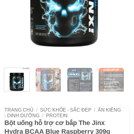
TRANG CHỦ
/
SỨC KHỎE - SẮC ĐẸP
/
ĂN KIÊNG
- DINH DƯỠNG
/
PROTEIN
Bột uống hỗ trợ cơ bắp The Jinx
Hydra BCAA Blue Raspberry 309g