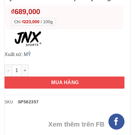
₫
689,000
Chỉ
₫223,000
/
100g
Xuất xứ:
MỸ
Bột uống hỗ trợ cơ bắp The Jinx Hydra BCAA Blue Raspberry 
MUA HÀNG
SP582357
SKU:
Xem thêm trên FB