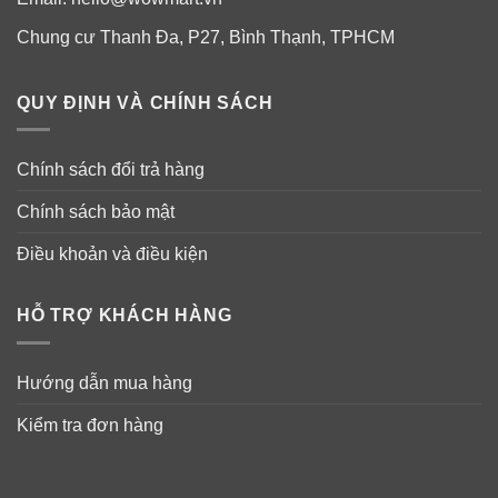
Chung cư Thanh Đa, P27, Bình Thạnh, TPHCM
–
Không chất tạo màu.
–
Không caffein.
QUY ĐỊNH VÀ CHÍNH SÁCH
Sản phẩm này có thể thay thế cho nước trái cây và đồ
Chính sách đổi trả hàng
uống thể thao nhiều đường.
Chính sách bảo mật
Thành phần khác
: Malic Acid, Natural & Artificial
Flavors, Citric Acid, Silicon Dioxide, Calcium Silicate,
Điều khoản và điều kiện
Sucralose, Acesulfame Potassium, Blue Spirulina (for
color). Contains Tree Nuts.
HỖ TRỢ KHÁCH HÀNG
Hướng dẫn mua hàng
Kiểm tra đơn hàng