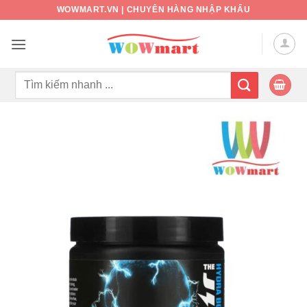
Bỏ
WOWMART.VN | CHUYÊN HÀNG NHẬP KHẨU
qua
nội
dung
Tìm
kiếm: