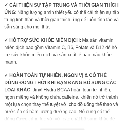
✓ CẢI THIỆN SỰ TẬP TRUNG VÀ THỜI GIAN THÍCH
ỨNG
: Năng lượng amin thiết yếu có thể cải thiện sự tập
trung tinh thần và thời gian thích ứng để luôn tỉnh táo và
sẵn sàng cho mọi thứ.
✓ HỖ TRỢ SỨC KHỎE MIỄN DỊCH
: Ma trận vitamin
miễn dịch bao gồm Vitamin C, B6, Folate và B12 để hỗ
trợ sức khỏe miễn dịch và sản xuất tế bào máu khỏe
mạnh.
✓ HOÀN TOÀN TỰ NHIÊN, NGON VỊ & CÓ THỂ
DÙNG ĐỒNG THỜI KHI BẠN ĐANG BỔ SUNG CÁC
LOẠI KHÁC
: Jinx! Hydra BCAA hoàn toàn tự nhiên,
ngon miệng và không chứa caffeine, khiến nó trở thành
một lựa chọn thay thế tuyệt vời cho đồ uống thể thao và
nước ép có hàm lượng đường cao. Nó cũng có thể
dùng được cùng lúc với với các chất bổ sung khác để
có lợi ích tối đa.