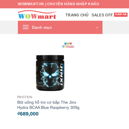
Bỏ
WOWMART.VN | CHUYÊN HÀNG NHẬP KHẨU
qua
SALES OFF
TRANG CHỦ
nội
dung
Danh mục
PROTEIN
Bột uống hỗ trợ cơ bắp The Jinx
Hydra BCAA Blue Raspberry 309g
₫
689,000