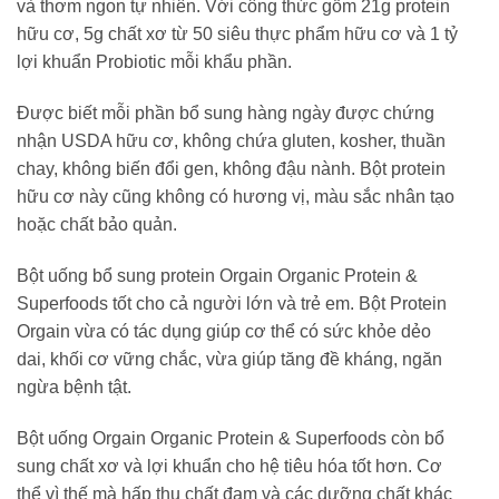
và thơm ngon tự nhiên. Với công thức gồm 21g protein
hữu cơ, 5g chất xơ từ 50 siêu thực phẩm hữu cơ và 1 tỷ
lợi khuẩn Probiotic mỗi khẩu phần.
Được biết mỗi phần bổ sung hàng ngày được chứng
nhận USDA hữu cơ, không chứa gluten, kosher, thuần
chay, không biến đổi gen, không đậu nành. Bột protein
hữu cơ này cũng không có hương vị, màu sắc nhân tạo
hoặc chất bảo quản.
Bột uống bổ sung protein Orgain Organic Protein &
Superfoods tốt cho cả người lớn và trẻ em. Bột Protein
Orgain vừa có tác dụng giúp cơ thể có sức khỏe dẻo
dai, khối cơ vững chắc, vừa giúp tăng đề kháng, ngăn
ngừa bệnh tật.
Bột uống Orgain Organic Protein & Superfoods còn bổ
sung chất xơ và lợi khuẩn cho hệ tiêu hóa tốt hơn. Cơ
thể vì thế mà hấp thụ chất đạm và các dưỡng chất khác