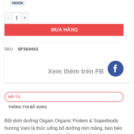
₫800K
Bột Protein hữu cơ Orgain Organic Protein & Superfoods 918g
MUA HÀNG
SP368463
SKU:
Xem thêm trên FB
MÔ TẢ
THÔNG TIN BỔ SUNG
Bột dinh dưỡng Orgain Organic Protein & Superfoods
hương Vani là thức uống bổ dưỡng mịn màng, beo béo