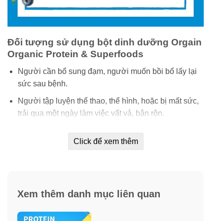
Đối tượng sử dụng bột dinh dưỡng Orgain
Organic Protein & Superfoods
Người cần bổ sung đạm, người muốn bồi bổ lấy lại
sức sau bệnh.
Người tập luyện thể thao, thể hình, hoặc bị mất sức,
trải qua một ngày làm việc vất vả, bận rộn.
Người ăn chay, ăn kiêng bị thiếu chất cần bổ sung
Click để xem thêm
dinh dưỡng.
Thích hợp cho cả gia đình, kể cả trẻ em.
Người gầy, trẻ suy dinh dưỡng, trẻ không tăng cân,
chậm tăng cân…
Xem thêm danh mục liên quan
Người có cơ thể yếu ớt, mệt mỏi, thiếu tập trung, làm
việc kém hiệu quả.