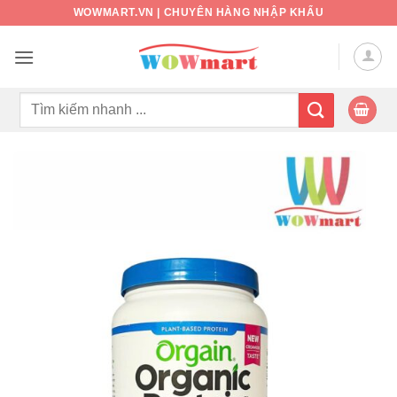
Bỏ
WOWMART.VN | CHUYÊN HÀNG NHẬP KHẨU
qua
nội
dung
Tìm
kiếm: