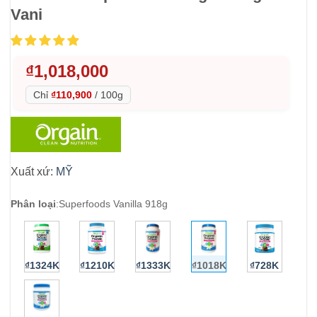
Vani
₫
1,018,000
Chỉ
₫110,900
/
100g
Xuất xứ:
MỸ
Phân loại
:
Superfoods Vanilla 918g
₫1324K
₫1210K
₫1333K
₫1018K
₫728K