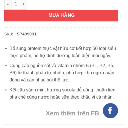
Bột Protein hữu cơ Orgain Organic Protein 50 Superfoods 1.2
MUA HÀNG
SP499031
SKU:
Bổ sung protein thực vật hữu cơ kết hợp 50 loại siêu
thực phẩm, hỗ trợ dinh dưỡng toàn diện mỗi ngày.
Cung cấp nguồn sắt và vitamin nhóm B (B1, B2, B5,
B6) từ thành phần tự nhiên, phù hợp cho người vận
động và cần phục hồi thể lực.
Kết cấu sánh mịn, hương socola dễ uống, thuận tiện
pha chế cùng nước hoặc sữa theo khẩu vị cá nhân.
Xem thêm trên FB