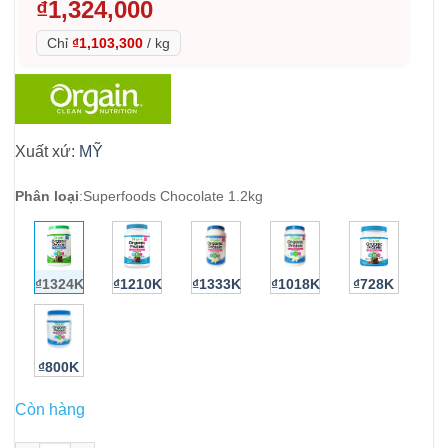
₫
1,324,000
Chỉ
₫1,103,300
/
kg
Xuất xứ:
MỸ
Phân loại
:
Superfoods Chocolate 1.2kg
₫1324K
₫1210K
₫1333K
₫1018K
₫728K
₫800K
Còn hàng