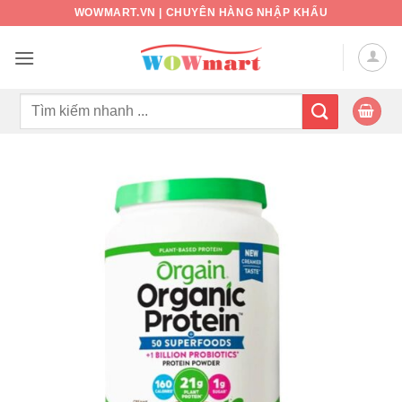
Bỏ
WOWMART.VN | CHUYÊN HÀNG NHẬP KHẨU
qua
nội
dung
Tìm
kiếm: