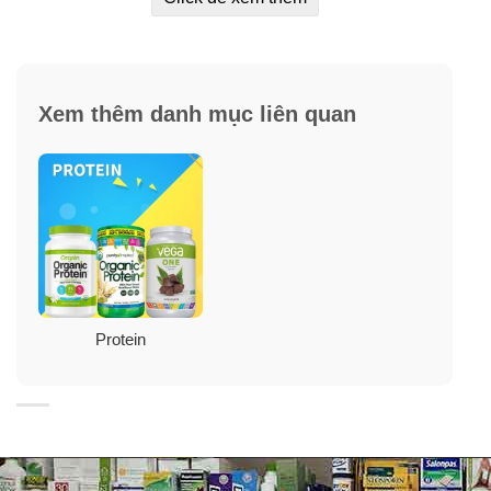
Mịn, Ngon, Hữu cơ
Xem thêm danh mục liên quan
Thức uống Protein hữu cơ Orgain Organic Protein 50
Superfoods khi được khuấy lên bạn sẽ nhận được là
một ly protein sánh mịn như kem mà lại còn thơm ngon
dễ uống. Ngon một cách kỳ lạ.
Protein