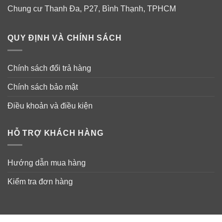
Chung cư Thanh Đa, P27, Bình Thạnh, TPHCM
QUY ĐỊNH VÀ CHÍNH SÁCH
Chính sách đổi trả hàng
Chính sách bảo mật
Điều khoản và điều kiện
HỖ TRỢ KHÁCH HÀNG
Hướng dẫn mua hàng
Cùng bạn thực hiện mục tiêu của bạn.
Kiểm tra đơn hàng
Cho dù bạn đang theo đuổi huy chương vàng Olympic
hay chỉ vì lý do cá nhân, chúng tôi luôn cố gắng cung
cấp nguồn dinh dưỡng giúp bạn hoàn thành mục tiêu