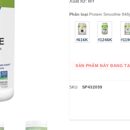
Xuất xứ:
MỸ
Phân loại
:
Protein Smoothie 848
₫616K
₫1246K
₫11
SẢN PHẨM NÀY ĐANG TẠM
SP432059
SKU: