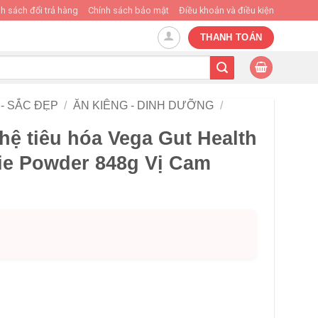
h sách đổi trả hàng
Chính sách bảo mật
Điều khoản và điều kiện
THANH TOÁN
- SẮC ĐẸP
/
ĂN KIÊNG - DINH DƯỠNG
/
hệ tiêu hóa Vega Gut Health
ie Powder 848g Vị Cam