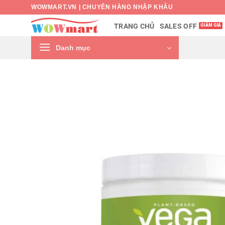
Bỏ
WOWMART.VN | CHUYÊN HÀNG NHẬP KHẨU
qua
SALES OFF
TRANG CHỦ
nội
dung
Danh mục