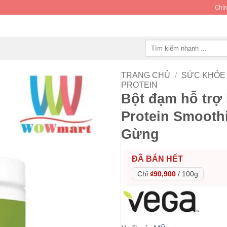
Chín
Tìm
kiếm:
TRANG CHỦ
/
SỨC KHỎE 
PROTEIN
Bột đạm hỗ trợ 
Protein Smooth
Gừng
ĐÃ BÁN HẾT
Chỉ
₫90,900
/
100g