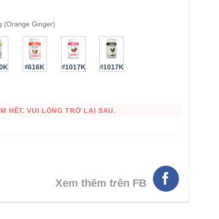
g (Orange Ginger)
90K
₫616K
₫1017K
₫1017K
 HẾT. VUI LÒNG TRỞ LẠI SAU.
HÌNH THẬT
Xem thêm trên FB