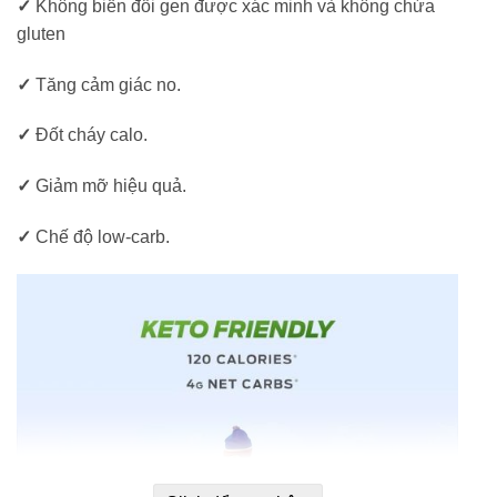
✓
Không biến đổi gen được xác minh và không chứa
gluten
✓
Tăng cảm giác no.
✓
Đốt cháy calo.
✓
Giảm mỡ hiệu quả.
✓
Chế độ low-carb.