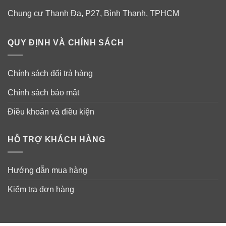
– Hòa tan Vega Protein & Greens với 1 ly nước đá lạnh
hay nước lọc tinh khiết.
Chung cư Thanh Đa, P27, Bình Thạnh, TPHCM
– Hòa tan Vega Protein & Greens với sữa hoặc nước
QUY ĐỊNH VÀ CHÍNH SÁCH
trái cây.
Làm sinh tố (công thức gợi ý)
Chính sách đổi trả hàng
Chính sách bảo mật
+ 1 muỗng Vega Protein & Greens Vanilla
Điều khoản và điều kiện
+ 1 quả chuối
HỖ TRỢ KHÁCH HÀNG
+ 1 chén dâu tây đông lạnh
+ 1 ly sữa hạnh nhân.
Hướng dẫn mua hàng
Bảo quản
: Nơi khô ráo, thoáng mát.
Kiểm tra đơn hàng