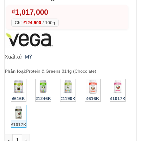
₫
1,017,000
Chỉ
₫124,900
/
100g
Xuất xứ:
MỸ
Phân loại
:
Protein & Greens 814g (Chocolate)
₫616K
₫1246K
₫1190K
₫616K
₫1017K
₫1017K
Bột Protein Vega Protein & Greens vị Chocolate 814g số lượng