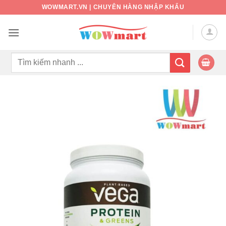
Bỏ
WOWMART.VN | CHUYÊN HÀNG NHẬP KHẨU
qua
nội
dung
Tìm
kiếm: