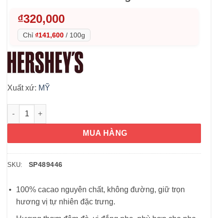
₫
320,000
Chỉ
₫141,600
/
100g
Xuất xứ:
MỸ
Bột Cacao nguyên chất Hershey’s Cocoa 100% Cacao 226g số 
MUA HÀNG
SP489446
SKU:
100% cacao nguyên chất, không đường, giữ trọn
hương vị tự nhiên đặc trưng.