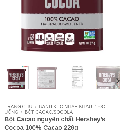
TRANG CHỦ
/
BÁNH KẸO NHẬP KHẨU
/
ĐỒ
UỐNG
/
BỘT CACAO/SOCOLA
Bột Cacao nguyên chất Hershey’s
Cocoa 100% Cacao 226g