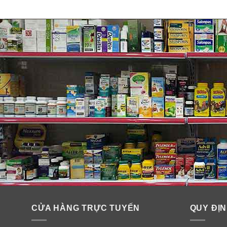
Vitamin B1 (thiamin), B2 (riboflavin), B3 (niacin), B
Vitamin B1 (thiamin), B2 (riboflavin), B3 (niacin), B
cao độ và có một tinh thần sảng khoái khi làm việc.
Vitamin A, C, E, lutein và kẽm
là những thành phần cầ
CỬA HÀNG TRỰC TUYẾN
QUY ĐỊN
Vitamin B6, B12, C, E và axit folic
để duy trì trái tim