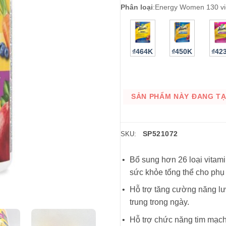
Phân loại
:
Energy Women 130 v
₫464K
₫450K
₫42
SẢN PHẨM NÀY ĐANG TẠM
SP521072
SKU:
Bổ sung hơn 26 loại vitami
sức khỏe tổng thể cho phụ
Hỗ trợ tăng cường năng lượ
trung trong ngày.
Hỗ trợ chức năng tim mạch