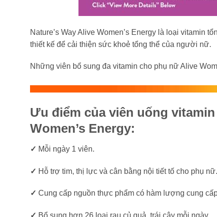
Nature’s Way Alive Women’s Energy là loại vitamin tổ
thiết kế để cải thiện sức khoẻ tổng thể của người nữ.
Những viên bổ sung đa vitamin cho phụ nữ Alive Wome
Ưu điểm của viên uống vitamin
Women’s Energy:
✓
Mỗi ngày 1 viên.
✓
Hỗ trợ tim, thị lực và cân bằng nội tiết tố cho phụ nữ
✓
Cung cấp nguồn thực phẩm có hàm lượng cung cấp
✓
Bổ sung hơn 26 loại rau củ quả, trái cây mỗi ngày.