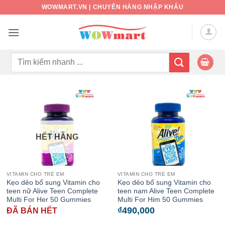
Bỏ
WOWMART.VN | CHUYÊN HÀNG NHẬP KHẨU
qua
nội
dung
Tìm
kiếm:
HẾT HÀNG
VITAMIN CHO TRẺ EM
VITAMIN CHO TRẺ EM
Kẹo dẻo bổ sung Vitamin cho
Kẹo dẻo bổ sung Vitamin cho
teen nữ Alive Teen Complete
teen nam Alive Teen Complete
Multi For Her 50 Gummies
Multi For Him 50 Gummies
₫
490,000
ĐÃ BÁN HẾT