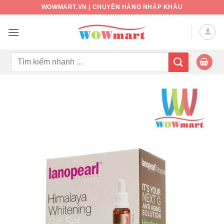
Bỏ
WOWMART.VN | CHUYÊN HÀNG NHẬP KHẨU
qua
nội
dung
Tìm
kiếm: