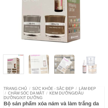
TRANG CHỦ
/
SỨC KHỎE - SẮC ĐẸP
/
LÀM ĐẸP
/
CHĂM SÓC DA MẶT
/
KEM DƯỠNG/DẦU
DƯỠNG/XỊT DƯỠNG
Bộ sản phẩm xóa nám và làm trắng da