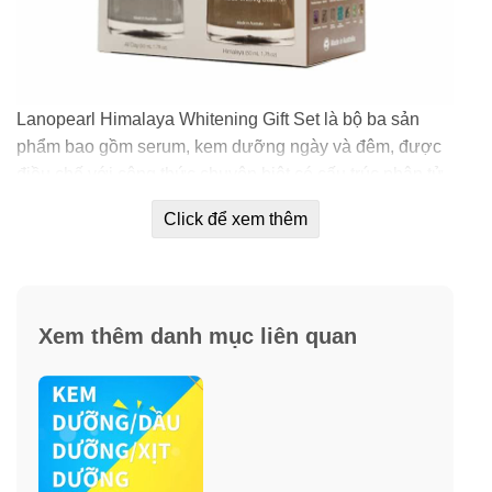
Lanopearl Himalaya Whitening Gift Set là bộ ba sản
phẩm bao gồm serum, kem dưỡng ngày và đêm, được
điều chế với công thức chuyên biệt có cấu trúc phân tử
nhỏ hơn lỗ chân lông. Chúng nhanh chóng thấm sâu
Click để xem thêm
vào ba lớp biểu bì, thân bì cùng hạ bì, nuôi dưỡng và
làm thay đổi làn da từ bên trong.
Xem thêm danh mục liên quan