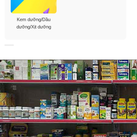
Kem dưỡng/Dầu
dưỡng/Xịt dưỡng
Huyết thanh trắng da Lanopearl White Swan Serum
– Tinh chất đậm đặc làm trắng da rạng rỡ. Serum này
chứa Retinol 15D (vitamin A tự nhiên) và ODA trắng
giúp tẩy tế bào chết nhẹ nhàng, làm mới và làm sáng
da. Nó cũng giúp làm giảm tổng hợp melanin (sắc tố da)
do đó giảm thiểu sự đổi màu, sắc tố đen, đốm đồi mồi.
Huyết thanh White Swan Whitening Serum giúp loại bỏ
những khiếm khuyết sắc da. Và khi bạn sử dụng