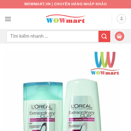
Bỏ
WOWMART.VN | CHUYÊN HÀNG NHẬP KHẨU
qua
nội
dung
Tìm
kiếm: