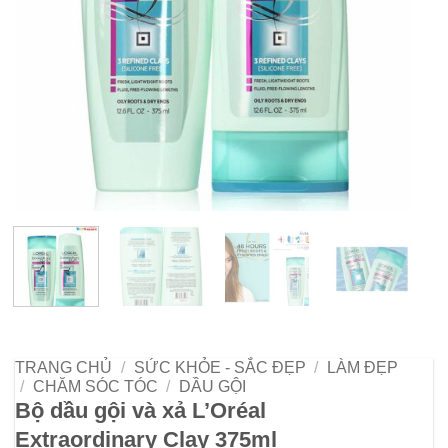
TRANG CHỦ
/
SỨC KHỎE - SẮC ĐẸP
/
LÀM ĐẸP
/
CHĂM SÓC TÓC
/
DẦU GỘI
Bộ dầu gội và xả L’Oréal
Extraordinary Clay 375ml