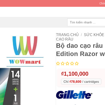
Chín
Tìm
kiếm:
TRANG CHỦ
/
SỨC KHỎE 
CẠO RÂU
Bộ dao cạo râu 
Edition Razor w
₫
1,100,000
Chỉ
₫78,600
/
cartridges