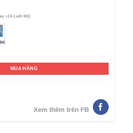
ao +14 Lưỡi Mỹ)
26K
Signature Edition Razor with 14 Cartridges số lượng
MUA HÀNG
Xem thêm trên FB