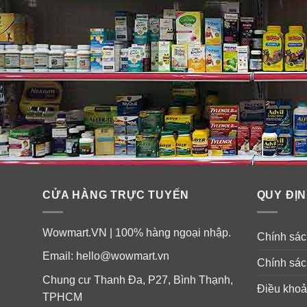
CỬA HÀNG TRỰC TUYẾN
QUY ĐỊN
Wowmart.VN | 100% hàng ngoại nhập.
Chính sách
Email:
hello@wowmart.vn
Chính sác
Chung cư Thanh Đa, P27, Bình Thạnh,
Điều khoả
TPHCM