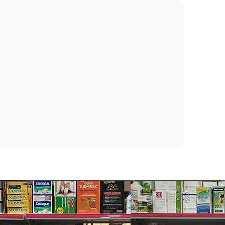
ao quanh, cho bạn thao tác linh hoạt và dể dàng khi
ược sự tin tưởng của người tiêu dùng nhiều nước
lette luôn đặt ra mục tiêu phát triển lớn mạnh