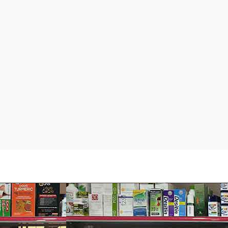
c một cách dễ dàng sau khi sử dụng.
ược thiết kế với tay cầm vừa vặn và lớp nhựa chống trơn trượt b
lette là sự lựa chọn hoàn hảo cho các quý ông.
 phẩm dao cạo và kem tẩy lông. Các sản phẩm của Gillette tạo đ
ng cùng sự không ngừng sáng tạo và hoàn thiện các sản phẩm. Gil
 đầu trong thị trường hàng tiêu dùng.