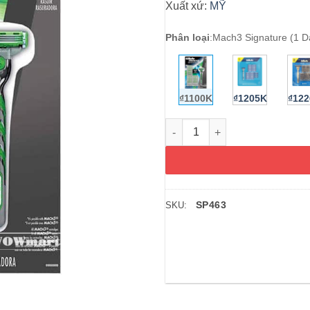
Xuất xứ:
MỸ
Phân loại
:
Mach3 Signature (1 D
₫1100K
₫1205K
₫12
Bộ dao cạo râu Gillette Mach3 
SP463
SKU: