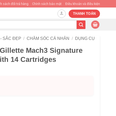
h sách đổi trả hàng
Chính sách bảo mật
Điều khoản và điều kiện
THANH TOÁN
- SẮC ĐẸP
/
CHĂM SÓC CÁ NHÂN
/
DỤNG CỤ
Gillette Mach3 Signature
ith 14 Cartridges