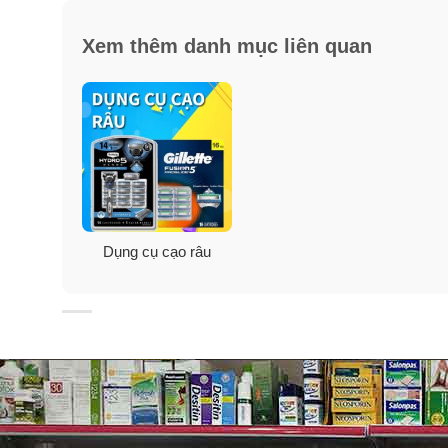
Xem thêm danh mục liên quan
Dễ vệ sinh sau sử dụng: Sản phẩm rửa sạch bằng nướ
Tay cầm chống trơn trượt: Gillette Mach 3 Sensitive đ
sử dụng.
Dụng cụ cạo râu
Thiết kế nam tính, kiểu dáng nhỏ gọn, dao cạo râu Gil
Thương hiệu Gillette Mach3
Gillette là thương hiệu nổi tiếng của Mỹ với các sản
trên thế giới bởi chất lượng đảm bảo, thiết kế ấn tượ
thông qua sự sáng tạo và giữ vững địa vị là người dẫn