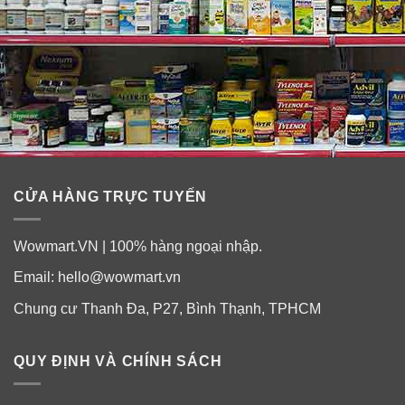
Ba lưỡi dao “cứng hơn thép”
Lưỡi cắt có lực cắt thấp (lưỡi cắt sắt bén và êm ái) giúp
bạn đỡ phải kéo rê và đẩy cây dao cạo hơn. *
(* chỉ 2 lưỡi đầu tiên so với Sensor3)
CỬA HÀNG TRỰC TUYẾN
Wowmart.VN | 100% hàng ngoại nhập.
Email:
hello@wowmart.vn
Chung cư Thanh Đa, P27, Bình Thạnh, TPHCM
QUY ĐỊNH VÀ CHÍNH SÁCH