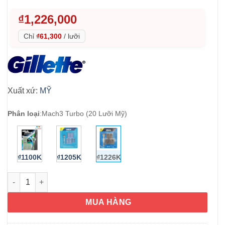
₫
1,226,000
Chỉ
₫61,300
/
lưỡi
Xuất xứ:
MỸ
Phân loại
:
Mach3 Turbo (20 Lưỡi Mỹ)
₫1100K
₫1205K
₫1226K
Lưỡi dao cạo râu Gillette Mach3 Turbo 20 lưỡi số lượng
MUA HÀNG