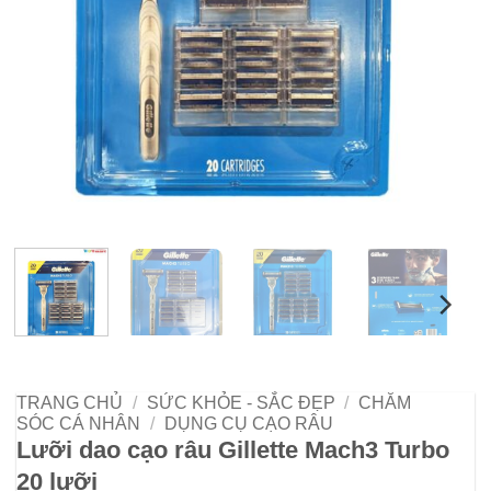
TRANG CHỦ
/
SỨC KHỎE - SẮC ĐẸP
/
CHĂM
SÓC CÁ NHÂN
/
DỤNG CỤ CẠO RÂU
Lưỡi dao cạo râu Gillette Mach3 Turbo
20 lưỡi