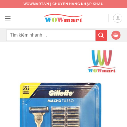
Bỏ
WOWMART.VN | CHUYÊN HÀNG NHẬP KHẨU
qua
nội
dung
Tìm
kiếm: