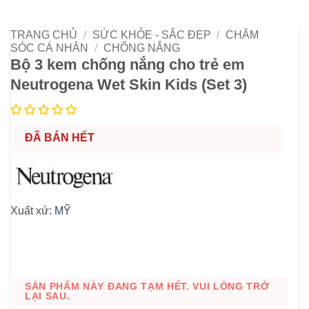
TRANG CHỦ
/
SỨC KHỎE - SẮC ĐẸP
/
CHĂM
SÓC CÁ NHÂN
/
CHỐNG NẮNG
Bộ 3 kem chống nắng cho trẻ em
Neutrogena Wet Skin Kids (Set 3)
ĐÃ BÁN HẾT
Xuất xứ:
MỸ
SẢN PHẨM NÀY ĐANG TẠM HẾT. VUI LÒNG TRỞ
LẠI SAU.