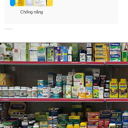
Công dụng nổi bật của xịt chống nắng Neutrogena
Chống nắng
Wet Skin Kids
✓ Xịt chống nắng Neutrogena Wet Skin Kids SPF 70+
với công thức đặc biệt, có sức mạnh bảo vệ cao ngay
cả khi da ướt, tạo một lớp màn chắc chắn bảo vệ da bé
khỏi các tia khắc nghiệt của ánh nắng mặt trời
✓ Sản xuất theo công nghệ Helioplex độc quyền bảo vệ
da lâu hơn, ổn định hơn khỏi các tia UVA, UVB
✓ Khả năng chịu nước 80 phút. Thích hợp sử dụng cho
bé khi đi biển, đi bơi
✓ Sản phẩm không chứa dầu, không PABA, không gây
nhờn rít cho bé, không đóng bợn trắng hoặc bị rửa trôi
trong thời gian sử dụng; rất dịu nhẹ, an toàn và không
gây dị ứng.