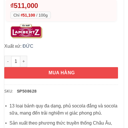
₫
511,000
Chỉ
₫51,100
/
100g
Xuất xứ:
ĐỨC
Bánh quy Lambertz Composition 1000g số lượng
MUA HÀNG
SP508628
SKU:
13 loại bánh quy đa dạng, phủ socola đắng và socola
sữa, mang đến trải nghiệm vị giác phong phú.
Sản xuất theo phương thức truyền thống Châu Âu,