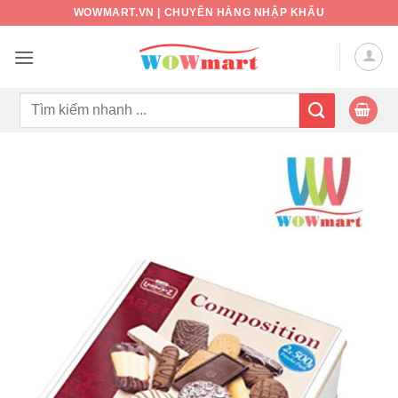
Bỏ
WOWMART.VN | CHUYÊN HÀNG NHẬP KHẨU
qua
nội
dung
Tìm
kiếm: