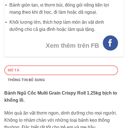
Bánh giòn tan, vị thơm bùi, đóng gói riêng tiện lợi
mang theo khi đi học, đi làm hoặc dã ngoại.
Khối lượng lớn, thích hợp làm món ăn vặt dinh
dưỡng cho cả gia đình hoặc làm quà tặng.
Xem thêm trên FB
MÔ TẢ
THÔNG TIN BỔ SUNG
Bánh Ngũ Cốc Multi Grain Crispy Roll 1.25kg bịch to
khổng lồ.
Món quà ăn vặt thơm ngon, dinh dưỡng cho mọi người.
Không lo nhàm chán với những loại bánh kẹo thông
thường. Đặc biệt rất tốt cho trẻ em và mẹ bầu.