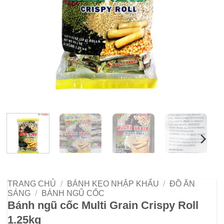
TRANG CHỦ
/
BÁNH KẸO NHẬP KHẨU
/
ĐỒ ĂN
SÁNG
/
BÁNH NGŨ CỐC
Bánh ngũ cốc Multi Grain Crispy Roll
1.25kg