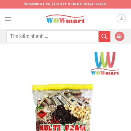
Bỏ
WOWMART.VN | CHUYÊN HÀNG NHẬP KHẨU
qua
nội
dung
Tìm
kiếm: