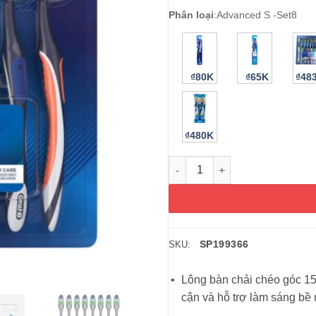
Phân loại
:
Advanced S -Set8
₫80K
₫65K
₫48
₫480K
Bàn chải đánh răng Oral-B Cro
SP199366
SKU:
Lông bàn chải chéo góc 15
cận và hỗ trợ làm sáng bề 