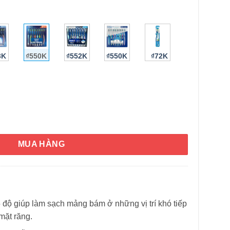
3K
₫550K
₫552K
₫550K
₫72K
ss Action Advanced Vĩ 8 cây (Soft) số lượng
HÌNH THẬT
MUA HÀNG
 độ giúp làm sạch mảng bám ở những vị trí khó tiếp
mặt răng.