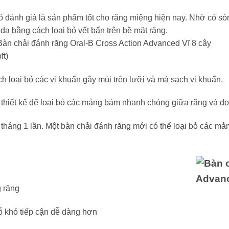
ỏ đánh giá là sản phẩm tốt cho răng miệng hiện nay. Nhờ có só
a bằng cách loại bỏ vết bẩn trên bề mặt răng.
 loại bỏ các vi khuẩn gây mùi trên lưỡi và má sạch vi khuẩn.
thiết kế để loại bỏ các mảng bám nhanh chóng giữa răng và dọ
 tháng 1 lần. Một bàn chải đánh răng mới có thể loại bỏ các m
g răng
ỗ khó tiếp cận dễ dàng hơn