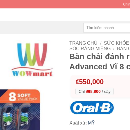
Chín
Tìm
kiếm:
TRANG CHỦ
/
SỨC KHỎE 
SÓC RĂNG MIỆNG
/
BÀN 
Bàn chải đánh r
Advanced Vĩ 8 c
₫
550,000
Chỉ
₫68,800
/
cây
Xuất xứ:
MỸ