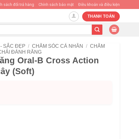
h sách đổi trả hàng
Chính sách bảo mật
Điều khoản và điều kiện
THANH TOÁN
- SẮC ĐẸP
/
CHĂM SÓC CÁ NHÂN
/
CHĂM
CHẢI ĐÁNH RĂNG
ăng Oral-B Cross Action
ây (Soft)