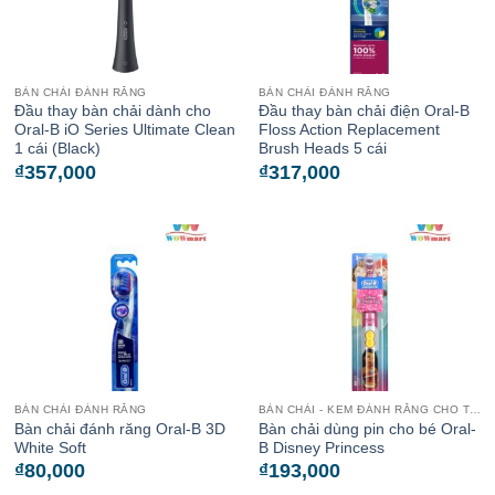
BÀN CHẢI ĐÁNH RĂNG
BÀN CHẢI ĐÁNH RĂNG
Đầu thay bàn chải dành cho
Đầu thay bàn chải điện Oral-B
Oral-B iO Series Ultimate Clean
Floss Action Replacement
1 cái (Black)
Brush Heads 5 cái
₫
357,000
₫
317,000
BÀN CHẢI ĐÁNH RĂNG
BÀN CHẢI - KEM ĐÁNH RĂNG CHO TRẺ
Bàn chải đánh răng Oral-B 3D
Bàn chải dùng pin cho bé Oral-
White Soft
B Disney Princess
₫
80,000
₫
193,000