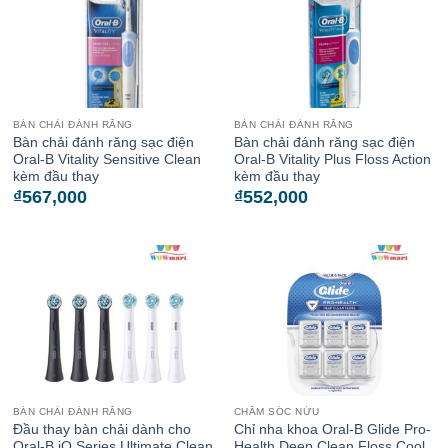
BÀN CHẢI ĐÁNH RĂNG
BÀN CHẢI ĐÁNH RĂNG
Bàn chải đánh răng sạc điện
Bàn chải đánh răng sạc điện
Oral-B Vitality Sensitive Clean
Oral-B Vitality Plus Floss Action
kèm đầu thay
kèm đầu thay
₫
567,000
₫
552,000
BÀN CHẢI ĐÁNH RĂNG
CHĂM SÓC NỨU
Đầu thay bàn chải dành cho
Chỉ nha khoa Oral-B Glide Pro-
Oral-B iO Series Ultimate Clean
Health Deep Clean Floss Cool