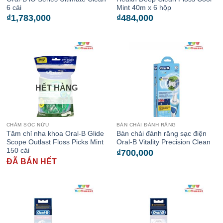
6 cái
Mint 40m x 6 hộp
₫
1,783,000
₫
484,000
HẾT HÀNG
CHĂM SÓC NỨU
BÀN CHẢI ĐÁNH RĂNG
Tăm chỉ nha khoa Oral-B Glide
Bàn chải đánh răng sạc điện
Scope Outlast Floss Picks Mint
Oral-B Vitality Precision Clean
150 cái
₫
700,000
ĐÃ BÁN HẾT