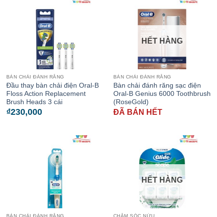
HẾT HÀNG
BÀN CHẢI ĐÁNH RĂNG
BÀN CHẢI ĐÁNH RĂNG
Đầu thay bàn chải điện Oral-B
Bàn chải đánh răng sạc điện
Floss Action Replacement
Oral-B Genius 6000 Toothbrush
Brush Heads 3 cái
(RoseGold)
₫
230,000
ĐÃ BÁN HẾT
HẾT HÀNG
BÀN CHẢI ĐÁNH RĂNG
CHĂM SÓC NỨU