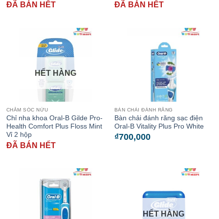
ĐÃ BÁN HẾT
ĐÃ BÁN HẾT
HẾT HÀNG
CHĂM SÓC NỨU
BÀN CHẢI ĐÁNH RĂNG
Chỉ nha khoa Oral-B Gilde Pro-
Bàn chải đánh răng sạc điện
Health Comfort Plus Floss Mint
Oral-B Vitality Plus Pro White
Vỉ 2 hộp
₫
700,000
ĐÃ BÁN HẾT
HẾT HÀNG