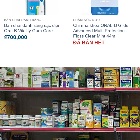
BÀN CHẢI ĐÁNH RĂNG
CHĂM SÓC NỨU
Bàn chải đánh răng sạc điện
Chỉ nha khoa ORAL-B Glide
Oral-B Vitality Gum Care
Advanced Multi Protection
Floss Clear Mint 44m
₫
700,000
ĐÃ BÁN HẾT