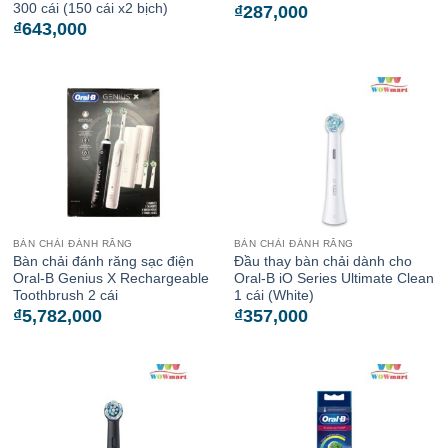
300 cái (150 cái x2 bịch)
₫
287,000
₫
643,000
BÀN CHẢI ĐÁNH RĂNG
BÀN CHẢI ĐÁNH RĂNG
Bàn chải đánh răng sạc điện
Đầu thay bàn chải dành cho
Oral-B Genius X Rechargeable
Oral-B iO Series Ultimate Clean
Toothbrush 2 cái
1 cái (White)
₫
5,782,000
₫
357,000