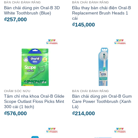
BÀN CHẢI ĐÁNH RĂNG
BÀN CHẢI ĐÁNH RĂNG
Bàn chải dùng pin Oral-B 3D
Đầu thay bàn chải điện Oral-B
White Toothbrush (Blue)
Replacement Brush Heads 1
cái
₫
257,000
₫
145,000
CHĂM SÓC NỨU
BÀN CHẢI ĐÁNH RĂNG
Tăm chỉ nha khoa Oral-B Glide
Bàn chải dùng pin Oral-B Gum
Scope Outlast Floss Picks Mint
Care Power Toothbrush (Xanh
300 cái (1 bịch)
Lá)
₫
576,000
₫
214,000