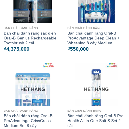
BÀN CHẢI ĐÁNH RĂNG
BÀN CHẢI ĐÁNH RĂNG
Bàn chải đánh răng sạc điện
Bàn chải đánh răng Oral-B
Oral-B Genius Rechargeable
ProAdvantage Deep Clean +
Toothbrush 2 cái
Whitening 8 cây Medium
₫
4,375,000
₫
550,000
HẾT HÀNG
HẾT HÀNG
BÀN CHẢI ĐÁNH RĂNG
BÀN CHẢI ĐÁNH RĂNG
Bàn chải đánh răng Oral-B
Bàn chải đánh răng Oral-B Pro
ProAdvantage CrissCross
Health All In One Soft S Set 2
Medium Set 8 cây
cái