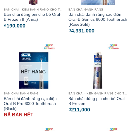
BÀN CHẢI - KEM ĐÁNH RĂNG CHO TRẺ
BÀN CHẢI ĐÁNH RĂNG
Bàn chải dùng pin cho bé Oral-
Bàn chải đánh răng sạc điện
B Frozen II (Anna)
Oral-B Genius 8000 Toothbrush
(RoseGold)
₫
190,000
₫
4,331,000
HẾT HÀNG
BÀN CHẢI ĐÁNH RĂNG
BÀN CHẢI - KEM ĐÁNH RĂNG CHO TRẺ
Bàn chải đánh răng sạc điện
Bàn chải dùng pin cho bé Oral-
Oral-B Pro 6000 Toothbrush
B Frozen
(Black)
₫
211,000
ĐÃ BÁN HẾT