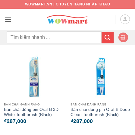
Bỏ
WOWMART.VN | CHUYÊN HÀNG NHẬP KHẨU
qua
nội
dung
Tìm
kiếm:
BÀN CHẢI ĐÁNH RĂNG
BÀN CHẢI ĐÁNH RĂNG
Bàn chải dùng pin Oral-B 3D
Bàn chải dùng pin Oral-B Deep
White Toothbrush (Black)
Clean Toothbrush (Black)
₫
287,000
₫
287,000