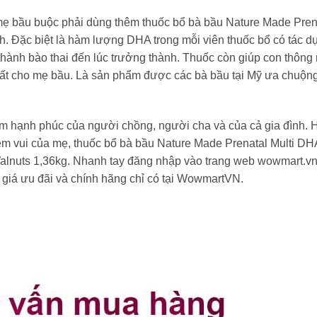
 mẹ bầu buộc phải dùng thêm thuốc bổ bà bầu Nature Made Prena
h. Đặc biệt là hàm lượng DHA trong mỗi viên thuốc bổ có tác d
thành bào thai đến lúc trưởng thành. Thuốc còn giúp con thông
nhất cho mẹ bầu. Là sản phẩm được các bà bầu tại Mỹ ưa chuộn
ềm hạnh phúc của người chồng, người cha và của cả gia đình. 
 vui của mẹ, thuốc bổ bà bầu Nature Made Prenatal Multi DH
 Walnuts 1,36kg. Nhanh tay đăng nhập vào trang web wowmart.vn
giá ưu đãi và chính hãng chỉ có tại WowmartVN.