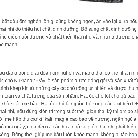
bắt đầu ốm nghén, ăn gì cũng không ngon, ăn vào lại ói ra hết.
thai nhi do thiếu hụt chất dinh dưỡng. Bổ sung chất dinh dưỡng
chúng giúp nuôi dưỡng và phát triển thai nhi. Và những dưỡng ch
ỏe mạnh.
ầu đang trong giai đoạn ốm nghén và mang thai có thể nhâm nh
 óc chó Kirkland? Đây là sản phẩm được đóng gói và sản xuất t
rình khép kín từ những cây óc chó trồng tự nhiên và được thu 
n toàn và chất lượng của sản phẩm. Hạt óc chó tốt cho bà bầu,
ức khỏe các mẹ bầu. Hạt óc chó là nguồn bổ sung các axit béo 
i nhi, nếu dùng kiên trì trong suốt thời gian thai kỳ thì em bé s
ời mẹ hấp thu canxi, kali, magie cao bảo vệ xương, ngăn ngừa
 mỗi ngày, chia đều ra các bữa nhỏ sẽ giúp thai nhi phát triển 
ột sống. Đồng thời giúp mẹ bầu luôn khỏe mạnh, không bị táo bó