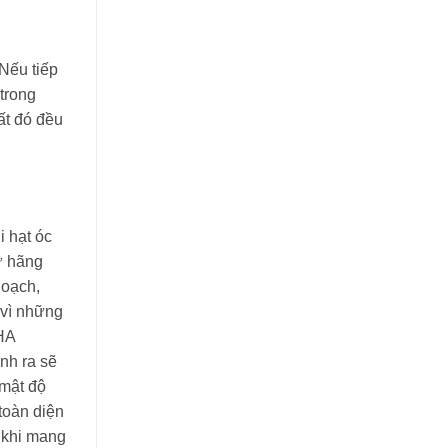
Nếu tiếp
 trong
ất đó đều
i hạt óc
ừ hãng
hoạch,
 vì những
DHA
inh ra sẽ
 mật độ
toàn diện
n khi mang