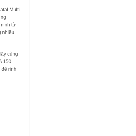
tal Multi
ụng
 minh từ
g nhiều
Hãy cùng
A 150
 để rinh