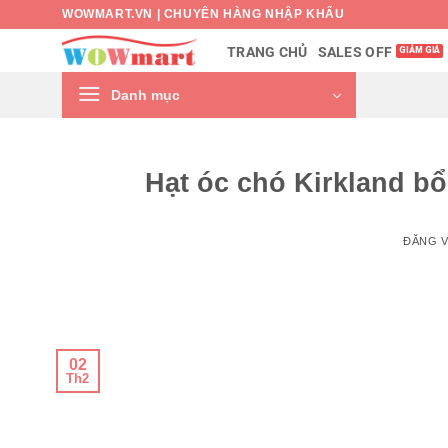
Bỏ
WOWMART.VN | CHUYÊN HÀNG NHẬP KHẨU
qua
SALES OFF
TRANG CHỦ
nội
dung
Danh mục
Hạt óc chó Kirkland b
ĐĂNG 
02
Th2