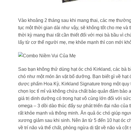
Vào khoảng 2 tháng sau khi mang thai, các mẹ thường 
tục một thời gian dài như vậy, sẽ không tốt cho mẹ và 
thời kỳ mang thai rất cần thiết đối với mọi bà bầu vì 
lấy từ cơ thể người mẹ, mẹ khỏe mạnh thì con mới kh
Sao bạn không thử dùng hạt óc chó Kirkland, các bà b
chó như một món ăn vặt bổ dưỡng. Bạn biết gì về hạt
dược phẩm Hoa Kỳ, Kirkland Signature trong một quy t
chọn lọc tỉ mỉ và không chứa chất bảo quản đảm bảo a
giá trị dinh dưỡng có trong hạt vô cùng lớn đối với s
omega – 3 dồi dào thúc đẩy sự phát triển đại não của tha
rất khỏe mạnh và thông minh. Ăn quả óc chó giúp ngư
xương giảm sau khi sinh. Nên ăn từ 5 đến 10 hạt óc chó
về trí não và thể chất, phòng ngừa dị tật về não và c