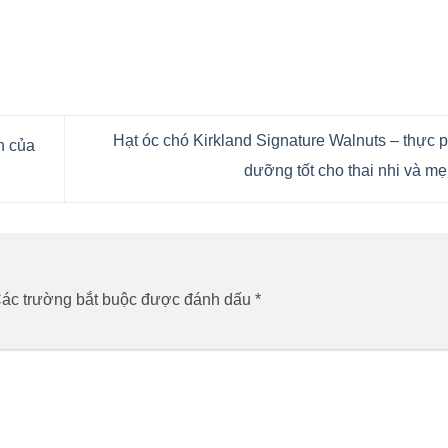
Hạt óc chó Kirkland Signature Walnuts – thực 
ển của
dưỡng tốt cho thai nhi và m
ác trường bắt buộc được đánh dấu
*