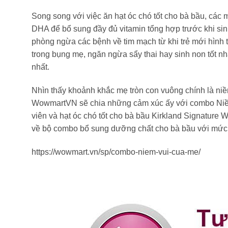
Song song với việc ăn hạt óc chó tốt cho bà bầu, các
DHA để bổ sung đầy đủ vitamin tổng hợp trước khi sin
phòng ngừa các bệnh về tim mạch từ khi trẻ mới hình 
trong bụng mẹ, ngăn ngừa sẩy thai hay sinh non tốt 
nhất.
Nhìn thấy khoảnh khắc mẹ tròn con vuông chính là ni
WowmartVN sẽ chia những cảm xúc ấy với combo Niềm
viên và hạt óc chó tốt cho bà bầu Kirkland Signature
về bộ combo bổ sung dưỡng chất cho bà bầu với mức 
https://wowmart.vn/sp/combo-niem-vui-cua-me/