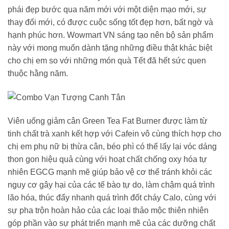
phái đẹp bước qua năm mới với một diện mạo mới, sự
thay đổi mới, có được cuộc sống tốt đẹp hơn, bất ngờ và
hạnh phúc hơn. Wowmart VN sáng tạo nên bộ sản phẩm
này với mong muốn dành tặng những điều thật khác biệt
cho chị em so với những món quà Tết đã hết sức quen
thuộc hằng năm.
Viên uống giảm cân Green Tea Fat Burner được làm từ
tinh chất trà xanh kết hợp với Cafein vô cùng thích hợp cho
chị em phụ nữ bị thừa cân, béo phì có thể lấy lại vóc dáng
thon gon hiệu quả cùng với hoạt chất chống oxy hóa tự
nhiên EGCG mạnh mẽ giúp bảo vệ cơ thể tránh khỏi các
nguy cơ gây hại của các tế bào tự do, làm chậm quá trình
lão hóa, thúc đẩy nhanh quá trình đốt cháy Calo, cùng với
sự pha trộn hoàn hảo của các loại thảo mộc thiên nhiên
góp phần vào sự phát triển mạnh mẽ của các dưỡng chất