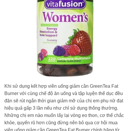
Khi sử dụng kết hợp viên uống giảm cân GreenTea Fat
Burner với cùng chế độ ăn uống và tập luyện thể dục đều
đặn sẽ rút ngắn thời gian giảm mỡ của chị em phụ nữ đạt
hiệu quả gấp 3 lần nếu như chỉ sử dụng thông thường.
Những chị em nào muốn lấy lại vòng eo thon, cơ thể chắc
khỏe, quyến rũ hơn cũng đừng nên bỏ qua cơ hội mua
viên uống giảm cân GreenTea Fat Burner chính hãng từ