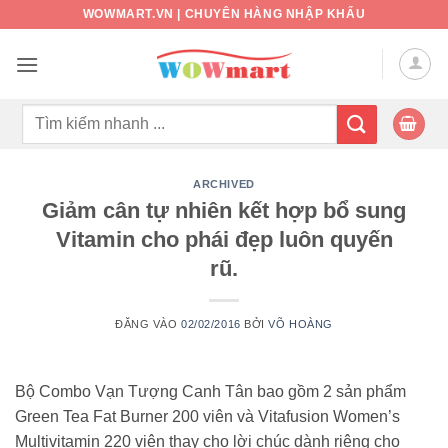
Bỏ
WOWMART.VN | CHUYÊN HÀNG NHẬP KHẨU
qua
nội
dung
Tìm
kiếm:
ARCHIVED
Giảm cân tự nhiên kết hợp bổ sung
Vitamin cho phái đẹp luôn quyến
rũ.
ĐĂNG VÀO
02/02/2016
BỞI
VÕ HOÀNG
Bộ Combo Vạn Tượng Canh Tân bao gồm 2 sản phẩm
Green Tea Fat Burner 200 viên và Vitafusion Women’s
Multivitamin 220 viên thay cho lời chúc dành riêng cho