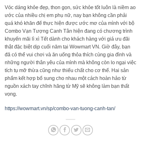
Vóc dáng khỏe đẹp, thon gọn, sức khỏe tốt luôn là niềm ao
ước của nhiều chị em phụ nữ, nay bạn không cần phải
quá khó khăn để thực hiện được ước mơ của mình với bộ
Combo Vạn Tượng Canh Tân hiện đang có chương trình
khuyến mãi lì xì Tết dành cho khách hàng với giá ưu đãi
thật đặc biệt dịp cuối năm tại Wowmart VN. Giờ đây, bạn
đã có thể vui chơi và ăn uống thỏa thích cùng gia đình và
những người thân yêu của mình mà không còn lo ngại việc
tích tụ mỡ thừa cũng như thiếu chất cho cơ thể. Hai sản
phẩm kết hợp bổ sung cho nhau một cách hoàn hảo từ
nguồn xách tay chĩnh hãng từ Mỹ sẽ không làm bạn thất
vọng.
https://wowmart.vn/sp/combo-van-tuong-canh-tan/