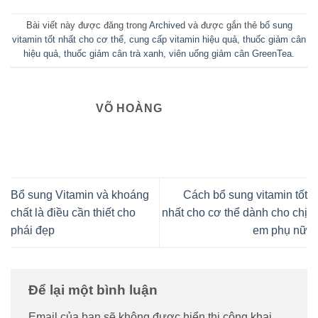
Bài viết này được đăng trong
Archived
và được gắn thẻ
bổ sung
vitamin tốt nhất cho cơ thể
,
cung cấp vitamin hiệu quả
,
thuốc giảm cân
hiệu quả
,
thuốc giảm cân trà xanh
,
viên uống giảm cân GreenTea
.
VÕ HOÀNG
Bổ sung Vitamin và khoáng
Cách bổ sung vitamin tốt
chất là điều cần thiết cho
nhất cho cơ thể dành cho chị
phái đẹp
em phụ nữ
Để lại một bình luận
Email của bạn sẽ không được hiển thị công khai.