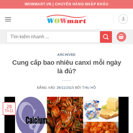
Bỏ
WOWMART.VN | CHUYÊN HÀNG NHẬP KHẨU
qua
nội
dung
Tìm
kiếm:
ARCHIVED
Cung cấp bao nhiêu canxi mỗi ngày
là đủ?
ĐĂNG VÀO
28/11/2015
BỞI
THU HỒ
28
Th11