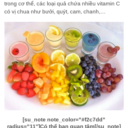
trong cơ thể, các loại quả chứa nhiều vitamin C
có vị chua như bưởi, quýt, cam, chanh,…
[su_note note_color=”#f2c7dd”
radius=”11″]Có thể bạn quan tâm[/su_note]