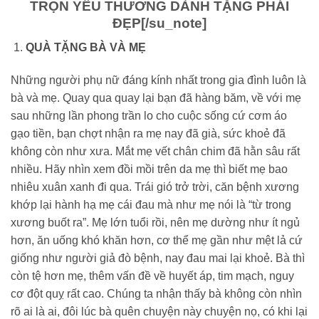
TRỌN YÊU THƯƠNG DÀNH TẶNG PHÁI
ĐẸP
[/su_note]
QUÀ TẶNG BÀ VÀ MẸ
Những người phụ nữ đáng kính nhất trong gia đình luôn là
bà và mẹ. Quay qua quay lại bạn đã hàng băm, về với mẹ
sau những lần phong trần lo cho cuộc sống cứ cơm áo
gạo tiền, bạn chợt nhận ra mẹ nay đã già, sức khoẻ đã
không còn như xưa. Mắt mẹ vết chân chim đã hằn sâu rất
nhiều. Hãy nhìn xem đồi mồi trên da mẹ thì biết mẹ bao
nhiêu xuân xanh đi qua. Trái gió trở trời, căn bệnh xương
khớp lại hành hạ mẹ cái đau mà như mẹ nói là “từ trong
xương buốt ra”. Mẹ lớn tuổi rồi, nên mẹ dường như ít ngủ
hơn, ăn uống khó khăn hơn, cơ thể mẹ gần như mệt lả cứ
giống như người giả đò bệnh, nay đau mai lại khoẻ. Bà thì
còn tệ hơn mẹ, thêm vấn đề về huyết áp, tim mạch, nguy
cơ đột quỵ rất cao. Chúng ta nhận thấy bà không còn nhìn
rõ ai là ai, đôi lúc bà quên chuyện này chuyện nọ, có khi lại