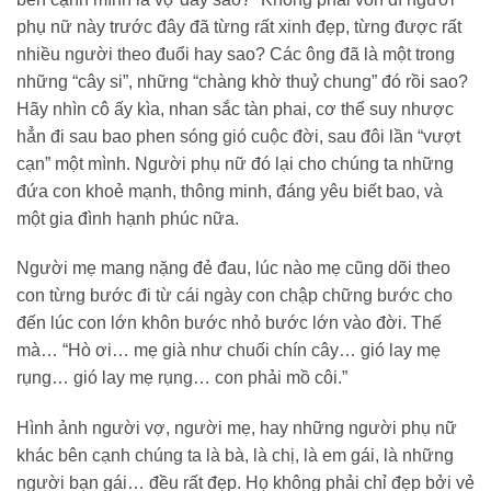
phụ nữ này trước đây đã từng rất xinh đẹp, từng được rất
nhiều người theo đuổi hay sao? Các ông đã là một trong
những “cây si”, những “chàng khờ thuỷ chung” đó rồi sao?
Hãy nhìn cô ấy kìa, nhan sắc tàn phai, cơ thể suy nhược
hẳn đi sau bao phen sóng gió cuộc đời, sau đôi lần “vượt
cạn” một mình. Người phụ nữ đó lại cho chúng ta những
đứa con khoẻ mạnh, thông minh, đáng yêu biết bao, và
một gia đình hạnh phúc nữa.
Người mẹ mang nặng đẻ đau, lúc nào mẹ cũng dõi theo
con từng bước đi từ cái ngày con chập chững bước cho
đến lúc con lớn khôn bước nhỏ bước lớn vào đời. Thế
mà… “Hò ơi… mẹ già như chuối chín cây… gió lay mẹ
rụng… gió lay mẹ rụng… con phải mồ côi.”
Hình ảnh người vợ, người mẹ, hay những người phụ nữ
khác bên cạnh chúng ta là bà, là chị, là em gái, là những
người bạn gái… đều rất đẹp. Họ không phải chỉ đẹp bởi vẻ