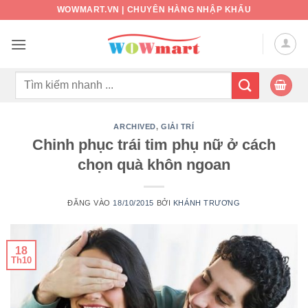
Bỏ
WOWMART.VN | CHUYÊN HÀNG NHẬP KHẨU
qua
nội
dung
Tìm
kiếm:
ARCHIVED
,
GIẢI TRÍ
Chinh phục trái tim phụ nữ ở cách
chọn quà khôn ngoan
ĐĂNG VÀO
18/10/2015
BỞI
KHÁNH TRƯƠNG
18
Th10