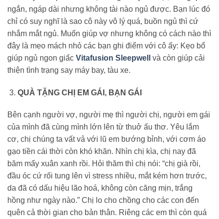
ngắn, ngáp dài nhưng không tài nào ngủ được. Bạn lúc đó
chỉ có suy nghĩ là sao cô này vô lý quá, buồn ngủ thì cứ
nhắm mắt ngủ. Muốn giúp vợ nhưng không có cách nào thì
đây là mẹo mách nhỏ các bạn ghi điểm với cô ấy: Kẹo bổ
giúp ngủ ngon giấc
Vitafusion Sleepwell
và còn giúp cải
thiện tình trạng say máy bay, tàu xe.
QUÀ TẶNG CHỊ EM GÁI, BẠN GÁI
Bên cạnh người vợ, người mẹ thì người chị, người em gái
của mình đã cùng mình lớn lên từ thuở ấu thơ. Yêu lắm
cơ, chị chúng ta vất vả với lũ em bướng bỉnh, với cơm áo
gạo tiền cái thời còn khó khăn. Nhìn chị kìa, chị nay đã
băm mấy xuân xanh rồi. Hỏi thăm thì chị nói: “chị già rồi,
đầu óc cứ rối tung lên vì stress nhiều, mắt kém hơn trước,
da đã có dấu hiệu lão hoá, không còn căng mịn, trắng
hồng như ngày nào.” Chị lo cho chồng cho các con đến
quên cả thời gian cho bản thân. Riêng các em thì còn quá