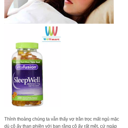
Thỉnh thoảng chúng ta vẫn thấy vợ trằn trọc mất ngủ mặc
dù cô ấy than phiền với bạn rằng cô ấy rất mệt, cứ ngáp