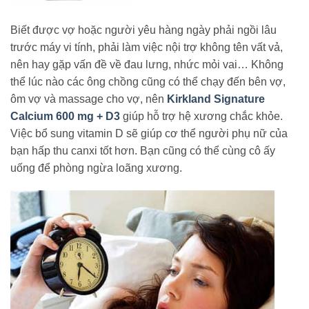
Biết được vợ hoặc người yêu hàng ngày phải ngồi lâu
trước máy vi tính, phải làm việc nội trợ không tên vất vả,
nên hay gặp vấn đề về đau lưng, nhức mỏi vai… Không
thể lúc nào các ông chồng cũng có thể chạy đến bên vợ,
ôm vợ và massage cho vợ, nên
Kirkland Signature
Calcium 600 mg + D3
giúp hỗ trợ hệ xương chắc khỏe.
Việc bổ sung vitamin D sẽ giúp cơ thể người phụ nữ của
bạn hấp thu canxi tốt hơn. Bạn cũng có thể cùng cô ấy
uống để phòng ngừa loãng xương.