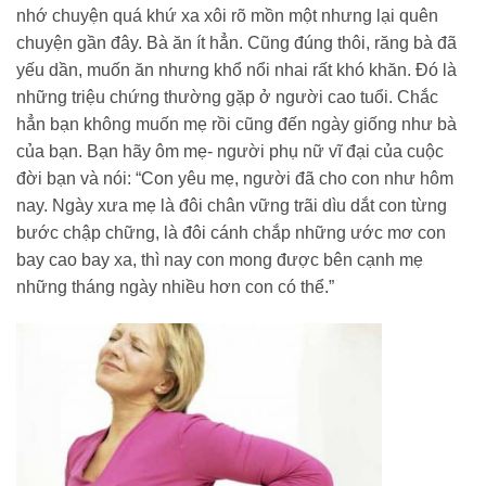
nhớ chuyện quá khứ xa xôi rõ mồn một nhưng lại quên
chuyện gần đây. Bà ăn ít hẳn. Cũng đúng thôi, răng bà đã
yếu dần, muốn ăn nhưng khổ nổi nhai rất khó khăn. Đó là
những triệu chứng thường gặp ở người cao tuổi. Chắc
hẳn bạn không muốn mẹ rồi cũng đến ngày giống như bà
của bạn. Bạn hãy ôm mẹ- người phụ nữ vĩ đại của cuộc
đời bạn và nói: “Con yêu mẹ, người đã cho con như hôm
nay. Ngày xưa mẹ là đôi chân vững trãi dìu dắt con từng
bước chập chững, là đôi cánh chắp những ước mơ con
bay cao bay xa, thì nay con mong được bên cạnh mẹ
những tháng ngày nhiều hơn con có thể.”