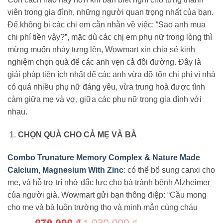
viên trong gia đình, những người quan trọng nhất của bạn.
Để không bị các chị em cằn nhằn về việc: “Sao anh mua
chi phí tiền vậy?”, mặc dù các chị em phụ nữ trong lòng thì
mừng muốn nhảy tưng lên, Wowmart xin chia sẻ kinh
nghiệm chọn quà để các anh vẹn cả đôi đường. Đây là
giải pháp tiện ích nhất để các anh vừa đỡ tốn chi phí vì nhà
có quá nhiều phụ nữ đáng yêu, vừa trung hoà được tình
cảm giữa mẹ và vợ, giữa các phụ nữ trong gia đình với
nhau.
CHỌN QUÀ CHO CẢ MẸ VÀ BÀ
Combo Trunature Memory Complex & Nature Made
Calcium, Magnesium With Zinc
: có thể bổ sung canxi cho
mẹ, và hỗ trợ trí nhớ đắc lực cho bà tránh bệnh Alzheimer
của người già. Wowmart gửi bạn thông điệp: “Cầu mong
cho mẹ và bà luôn trường thọ và minh mẫn cùng cháu