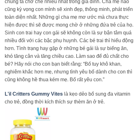
chúng ta chở che nhiều nhất trong gia đình. Cha mẹ nào
cũng kỳ vọng con mình sẽ xinh đẹp, thông minh, phát triển
toàn diện nhất. Những gì cha mẹ mơ ước mà chưa thực
hiện được thì sẽ được mong chờ ở những đứa trẻ của họ.
Sinh con trai hay con gái sẽ không còn là sự bận tâm quá
nhiều đối với các bậc phụ huynh. Các bé trai thì hiếu động
hơn. Tình trạng hay gặp ở những bé gái là sự biếng ăn,
khó tăng cân và tăng chiều cao. Làm sao để đủ chất cho
bé? Hãy nói cho con bạn biết rằng: “Bố tuy khô khan,
nghiêm khắc hơn mẹ, nhưng tình yêu bố dành cho con thì
cũng không hề thua kém mẹ. Bố rất yêu con.”
L’il Critters Gummy Vites
là kẹo dẻo bổ sung đa vitamin
cho trẻ, đồng thời kích thích sự thèm ăn ở trẻ.