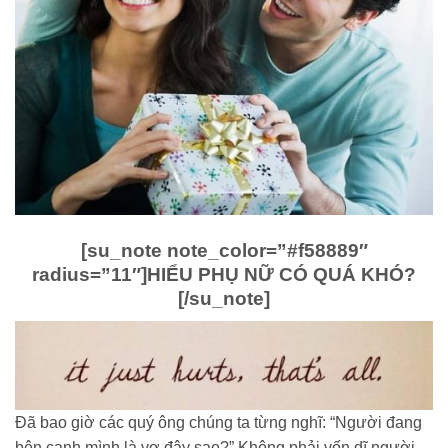
[su_note note_color=”#f58889″
radius=”11″]
HIỂU PHỤ NỮ CÓ QUÁ KHÓ?
[/su_note]
Đã bao giờ các quý ông chúng ta từng nghĩ: “Người đang
bên cạnh mình là vợ đây sao?” Không phải vốn dĩ người