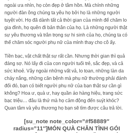
ngoài ưa nhìn, họ còn đẹp ở tâm hồn. Mà chính những
người đàn ông chúng ta yêu họ bởi họ là những người
tuyệt vời. Họ đã dành tất cả thời gian của mình để chăm lo
gia đình, họ quên đi bản thân của họ. Là những người thật
sự yêu thương và trân trọng sự hi sinh của họ, chúng ta có
thể chăm sóc người phụ nữ của mình thay cho cô ấy.
Tiền bạc, vật chất thật sự rất cần. Nhưng thời gian thì quả
đáng sợ. Nó lấy đi của con người tuổi trẻ, sắc đẹp, và cả
sức khoẻ. Vậy ngoài những vất vả, lo toan, những làn da
cháy nắng, những căn bệnh mà phụ nữ thường phải đánh
đổi đó, bạn có biết người phụ nữ của bạn thật sự cần gì
không? Hoa ư, quà ư, hay quần áo hàng hiệu, trang sức
bạc triệu… đâu là thứ mà họ cảm động đến suýt khóc?
Quan tâm và yêu thương họ bạn sẽ tìm được câu trả lời.
[su_note note_color=”#f58889″
radius=”11″]
MÓN QUÀ CHÂN TÌNH GÓI