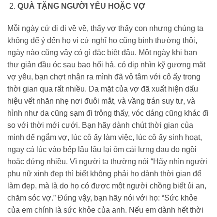
QUÀ TẶNG NGƯỜI YÊU HOẶC VỢ
Mỗi ngày cứ đi đi về về, thấy vợ thấy con nhưng chúng ta
không để ý đến họ vì cứ nghĩ họ cũng bình thường thôi,
ngày nào cũng vậy có gì đặc biệt đâu. Một ngày khi bạn
thư giản đầu óc sau bao hối hả, có dịp nhìn kỹ gương mặt
vợ yêu, bạn chợt nhận ra mình đã vô tâm với cô ấy trong
thời gian qua rất nhiều. Da mặt của vợ đã xuất hiện dấu
hiệu vết nhăn nhẹ nơi đuôi mắt, và vầng trán suy tư, và
hình như da cũng sạm đi trông thấy, vóc dáng cũng khác đi
so với thời mới cưới. Bạn hãy dành chút thời gian của
mình để ngắm vợ, lúc cô ấy làm việc, lúc cô ấy sinh hoạt,
ngay cả lúc vào bếp lâu lâu lại ôm cái lưng đau do ngồi
hoặc đứng nhiều. Vì người ta thường nói “Hãy nhìn người
phụ nữ xinh đẹp thì biết không phải họ dành thời gian để
làm đẹp, mà là do họ có được một người chồng biết ủi an,
chăm sóc vợ.” Đúng vậy, bạn hãy nói với họ: “Sức khỏe
của em chính là sức khỏe của anh. Nếu em dành hết thời