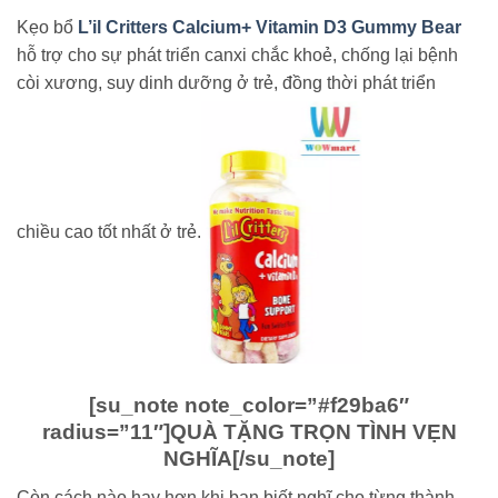
Kẹo bổ
L’il Critters Calcium+ Vitamin D3 Gummy Bear
hỗ trợ cho sự phát triển canxi chắc khoẻ, chống lại bệnh
còi xương, suy dinh dưỡng ở trẻ, đồng thời phát triển
chiều cao tốt nhất ở trẻ.
[su_note note_color=”#f29ba6″
radius=”11″]
QUÀ TẶNG TRỌN TÌNH VẸN
NGHĨA
[/su_note]
Còn cách nào hay hơn khi bạn biết nghĩ cho từng thành