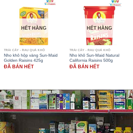
HẾT HÀNG
HẾT HÀNG
TRÁI CÂY - RAU QUẢ KHÔ
TRÁI CÂY - RAU QUẢ KHÔ
Nho khô hộp vàng Sun-Maid
Nho khô Sun-Maid Natural
Golden Raisins 425g
California Raisins 500g
ĐÃ BÁN HẾT
ĐÃ BÁN HẾT