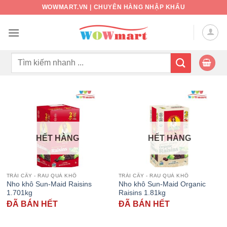
Bỏ
WOWMART.VN | CHUYÊN HÀNG NHẬP KHẨU
qua
nội
dung
Tìm
kiếm:
HẾT HÀNG
HẾT HÀNG
TRÁI CÂY - RAU QUẢ KHÔ
TRÁI CÂY - RAU QUẢ KHÔ
Nho khô Sun-Maid Raisins
Nho khô Sun-Maid Organic
1.701kg
Raisins 1.81kg
ĐÃ BÁN HẾT
ĐÃ BÁN HẾT