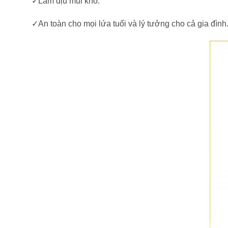
✓
Làm dịu mũi khô.
✓
An toàn cho mọi lứa tuổi và lý tưởng cho cả gia đình