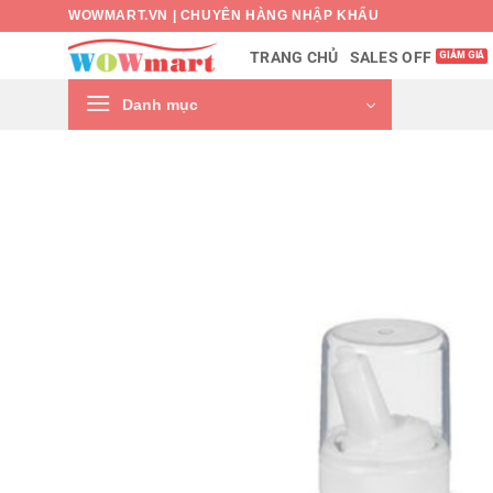
Bỏ
WOWMART.VN | CHUYÊN HÀNG NHẬP KHẨU
qua
SALES OFF
TRANG CHỦ
nội
dung
Danh mục