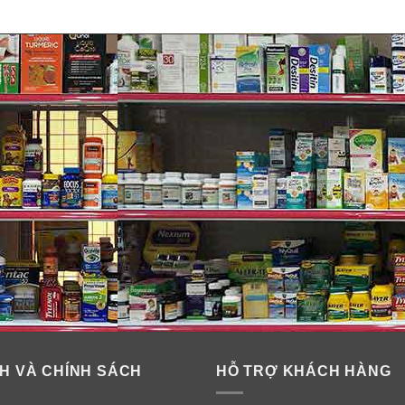
 dịu mũi bằng lô hội Zarbee’s Natur
ống bộ truyền động màu trắng.
H VÀ CHÍNH SÁCH
HỖ TRỢ KHÁCH HÀNG
g sang một bên trên bồn rửa. Đưa vòi phun vào một lỗ mũi. Nh