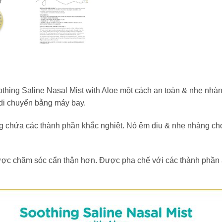
oothing Saline Nasal Mist with Aloe một cách an toàn & nhẹ nh
di chuyển bằng máy bay.
 chứa các thành phần khắc nghiệt. Nó êm dịu & nhẹ nhàng cho n
ợc chăm sóc cẩn thận hơn. Được pha chế với các thành phần a