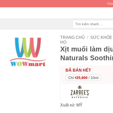
Chín
Tìm
kiếm:
TRANG CHỦ
/
SỨC KHỎE 
HO
Xịt muối làm dị
Naturals Soothi
ĐÃ BÁN HẾT
Chỉ
₫25,800
/
10ml
Xuất xứ:
MỸ