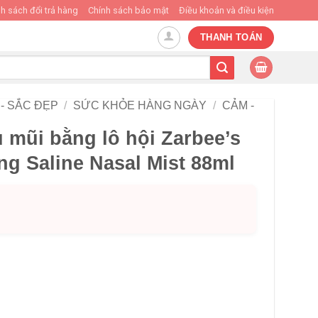
h sách đổi trả hàng
Chính sách bảo mật
Điều khoản và điều kiện
THANH TOÁN
- SẮC ĐẸP
/
SỨC KHỎE HÀNG NGÀY
/
CẢM -
u mũi bằng lô hội Zarbee’s
ng Saline Nasal Mist 88ml