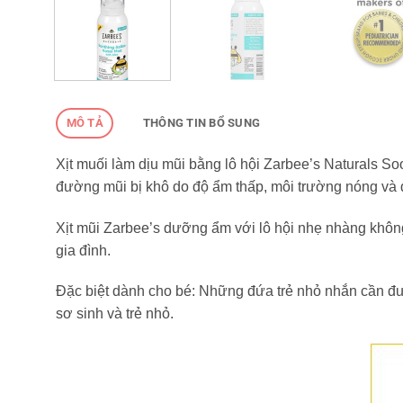
MÔ TẢ
THÔNG TIN BỔ SUNG
Xịt muối làm dịu mũi bằng lô hội Zarbee’s Naturals S
đường mũi bị khô do độ ẩm thấp, môi trường nóng và 
Xịt mũi Zarbee’s dưỡng ẩm với lô hội nhẹ nhàng không
gia đình.
Đặc biệt dành cho bé: Những đứa trẻ nhỏ nhắn cần đư
sơ sinh và trẻ nhỏ.