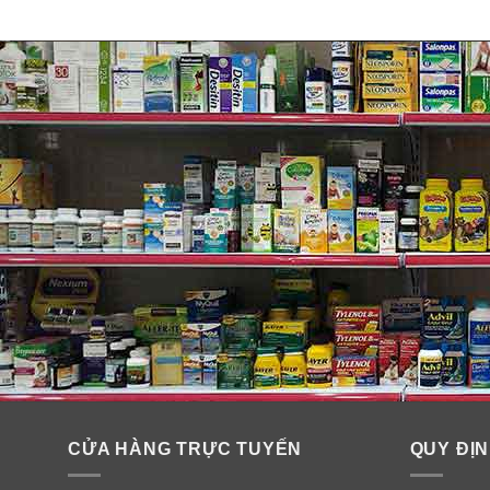
Hướng dẫn sử dụng xịt muối làm
Mist
Phun sương muối được kích hoạt bằng cách ấn nhẹ xu
CỬA HÀNG TRỰC TUYẾN
QUY ĐỊN
Để rửa và làm sạch đường mũi, nghiêng đầu người dùn