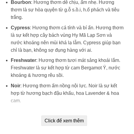
Bourbon
: Hương thơm dễ chịu, ấm nhẹ. Hương
thơm là sự hòa quyện từ g.ỗ s.ồ.i, h.ổ phách và tiêu
trắng.
Cypress
: Hương thơm cá tính và bí ẩn. Hương thơm
là sự kết hợp cây bách vùng Hy Mã Lạp Sơn và
nước khoáng nên mùi khá lạ lẫm. Cypress giúp bạn
chỉ là bạn, không sợ đụng hàng với ai.
Freshwater
: Hương thơm tươi mát sảng khoái lắm.
Freshwater là sự kết hợp từ cam Bergamot Ý, nước
khoáng & hương rêu sồi.
Noir
: Hương thơm ấm nồng nội lực. Noir là sự kết
hợp từ hương bạch đậu khấu, hoa Lavender & hoa
cam.
Teakwood
: Hương thơm nam tính lôi cuốn.
Teakwood là sự kết hợp từ hương g.ỗ g.ụ, g.ỗ t.ế.c.h
Click để xem thêm
đen & oải hương.