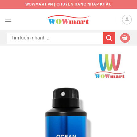
Bỏ
WOWMART.VN | CHUYÊN HÀNG NHẬP KHẨU
qua
nội
dung
Tìm
kiếm: