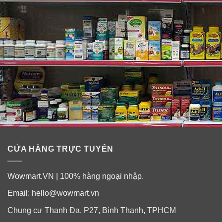
lâu hơn việc chỉ dùng một thứ.
CỬA HÀNG TRỰC TUYẾN
Wowmart.VN | 100% hàng ngoại nhập.
Email:
hello@wowmart.vn
Chung cư Thanh Đa, P27, Bình Thạnh, TPHCM