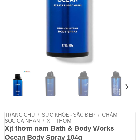
TRANG CHỦ
/
SỨC KHỎE - SẮC ĐẸP
/
CHĂM
SÓC CÁ NHÂN
/
XỊT THƠM
Xịt thơm nam Bath & Body Works
Ocean Body Spray 104g