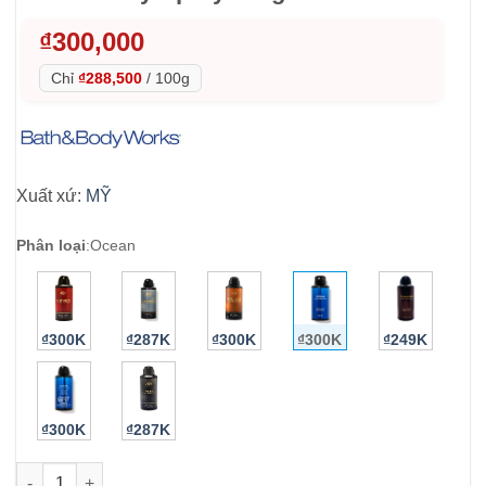
₫
300,000
Chỉ
₫288,500
/
100g
Xuất xứ:
MỸ
Phân loại
:
Ocean
₫300K
₫287K
₫300K
₫300K
₫249K
₫300K
₫287K
Xịt thơm nam Bath & Body Works Ocean Body Spray 104g số l