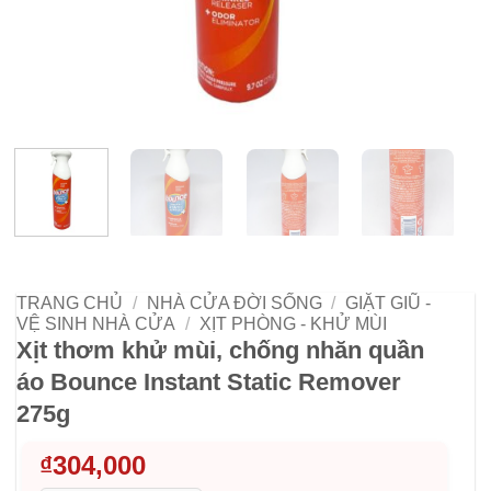
TRANG CHỦ
/
NHÀ CỬA ĐỜI SỐNG
/
GIẶT GIŨ -
VỆ SINH NHÀ CỬA
/
XỊT PHÒNG - KHỬ MÙI
Xịt thơm khử mùi, chống nhăn quần
áo Bounce Instant Static Remover
275g
₫
304,000