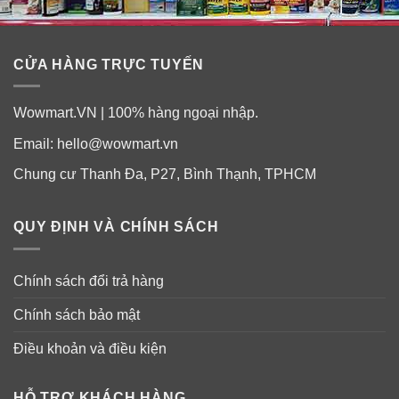
CỬA HÀNG TRỰC TUYẾN
Wowmart.VN | 100% hàng ngoại nhập.
Email:
hello@wowmart.vn
Chung cư Thanh Đa, P27, Bình Thạnh, TPHCM
QUY ĐỊNH VÀ CHÍNH SÁCH
Hướng dẫn sử dụng:
– Treo hoặc để quần áo nằm lên mặt phẳng.
Chính sách đổi trả hàng
Chính sách bảo mật
– Xịt trực tiếp cách quần áo khoảng 15-20cm.
Điều khoản và điều kiện
– Dùng tay kéo và vuốt căng vải.
HỖ TRỢ KHÁCH HÀNG