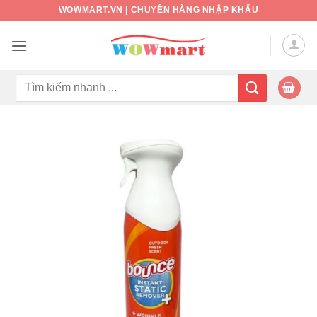
Bỏ
WOWMART.VN | CHUYÊN HÀNG NHẬP KHẨU
qua
nội
dung
Tìm
kiếm: