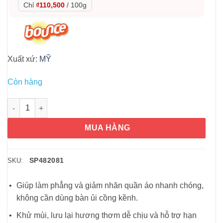
Chỉ
₫110,500
/
100g
Xuất xứ:
MỸ
Còn hàng
Xịt thơm khử mùi, chống nhăn quần áo Bounce Instant Static
MUA HÀNG
SP482081
SKU:
Giúp làm phẳng và giảm nhăn quần áo nhanh chóng,
không cần dùng bàn ủi cồng kềnh.
Khử mùi, lưu lại hương thơm dễ chịu và hỗ trợ hạn