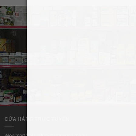
Thành phần xịt phụ khoa Summer’s Eve
Tropical Rain Freshening Spray
CỬA HÀNG TRỰC TUYẾN
Wowmart.VN | 100% hàng ngoại nhập.