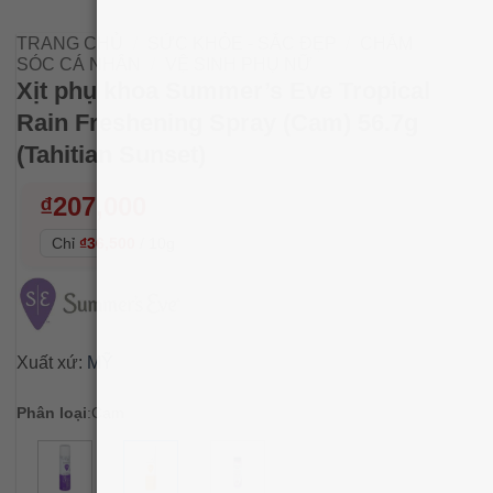
TRANG CHỦ
/
SỨC KHỎE - SẮC ĐẸP
/
CHĂM
SÓC CÁ NHÂN
/
VỆ SINH PHỤ NỮ
Xịt phụ khoa Summer’s Eve Tropical
Rain Freshening Spray (Cam) 56.7g
(Tahitian Sunset)
₫
207,000
Chỉ
₫36,500
/
10g
Xuất xứ:
MỸ
Phân loại
:
Cam