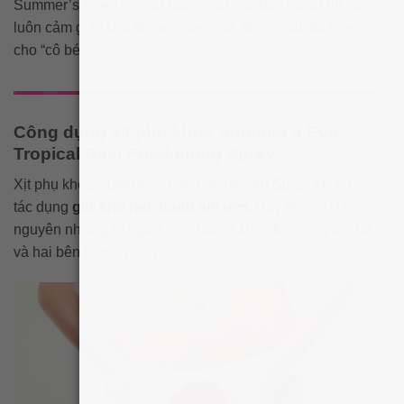
Summer’s Eve Tropical Rain giúp các bạn gái tự tin và
luôn cảm giác khô thoáng, sạch sẽ, thơm mát dịu nhẹ
cho “cô bé”.
Công dụng xịt phụ khoa Summer’s Eve
Tropical Rain Freshening Spray
Xịt phụ khoa Summer’s Eve Freshening Spray Mỹ có
tác dụng
giữ khô ráo, tránh ẩm ướt
. Đây thường là
nguyên nhân gây ngứa, mùi hôi và khó chịu vùng âm hộ
và hai bên bẹn ở phụ nữ.