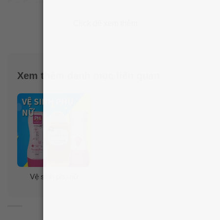
Eve Freshening Spray là có khả năng
khử mùi hôi và
mang lại cảm giác thoáng mát, sạch sẽ trong suốt
Click để xem thêm
10h
. Điều này rất phù hợp với phụ nữ là dân văn
phòng, phải ngồi nhiều và thời gian cố định.
Xịt phụ khoa Summer’s Eve Tropical Rain Freshening
Xem thêm danh mục liên quan
Spray đã được bác sĩ phụ khoa ở Mỹ kiểm chứng.
Vệ sinh phụ nữ