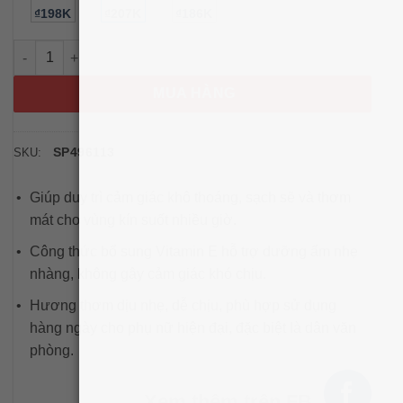
₫198K
₫207K
₫186K
Xịt phụ khoa Summer’s Eve Tropical Rain Freshening Spray (Ca
MUA HÀNG
SP496113
SKU:
Giúp duy trì cảm giác khô thoáng, sạch sẽ và thơm
mát cho vùng kín suốt nhiều giờ.
Công thức bổ sung Vitamin E hỗ trợ dưỡng ẩm nhẹ
nhàng, không gây cảm giác khó chịu.
Hương thơm dịu nhẹ, dễ chịu, phù hợp sử dụng
hàng ngày cho phụ nữ hiện đại, đặc biệt là dân văn
phòng.
Xem thêm trên FB