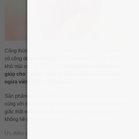
Công thức xịt phụ khoa Summer’s Eve chứa Vitamin E
có công dụng
dưỡng ẩm
. Và Neutress® có tác dụng
khử mùi cực kỳ hiệu quả,
hương thơm nhẹ nhàng
giúp cho “cô bé” luôn khô ráo, thơm mát và ngăn
ngừa viêm nhiễm nấm ngứa
.
Sản phẩm có chứa Vitamin E có công dụng dưỡng ẩm,
cùng với công nghệ khử mùi hôi khó chịu, cho bạn cảm
giác thật nhẹ nhàng và sảng khoái suốt cả ngày mà
không hề gây kích ứng da.
Ưu điểm của xịt phụ khoa Tropical Rain Summer’s