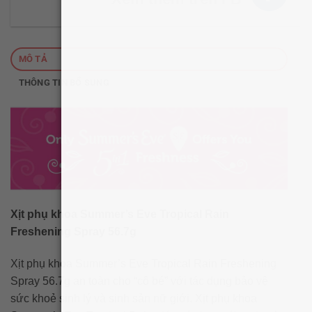
MÔ TẢ
THÔNG TIN BỔ SUNG
Xịt phụ khoa Summer’s Eve Tropical Rain
Freshening Spray 56.7g
Xịt phụ khoa Summer’s Eve Tropical Rain Freshening
Spray 56.7g an toàn cho “cô bé” với tác dụng bảo vệ
sức khoẻ sinh lý và sinh sản nữ giới. Xịt phụ khoa