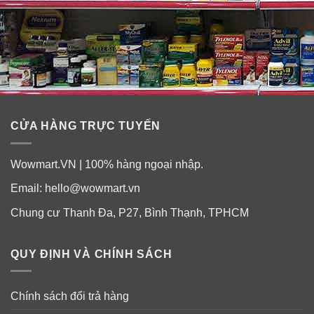
Spray lặp lại tại không gian đó khi bạn thấy cần thiết.
Có thể xịt trên vải vóc quần áo với nước xịt khử mùi trên
quần áo vải vóc Febreze Air Freshener Spray.
Lưu ý tránh xịt ngay ngọn lửa hoặc những vật dụng để
gần ngọn lửa.
CỬA HÀNG TRỰC TUYẾN
Wowmart.VN | 100% hàng ngoại nhập.
Email:
hello@wowmart.vn
Chung cư Thanh Đa, P27, Bình Thạnh, TPHCM
QUY ĐỊNH VÀ CHÍNH SÁCH
Chính sách đổi trả hàng