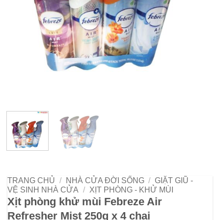
TRANG CHỦ
/
NHÀ CỬA ĐỜI SỐNG
/
GIẶT GIŨ -
VỆ SINH NHÀ CỬA
/
XỊT PHÒNG - KHỬ MÙI
Xịt phòng khử mùi Febreze Air
Refresher Mist 250g x 4 chai