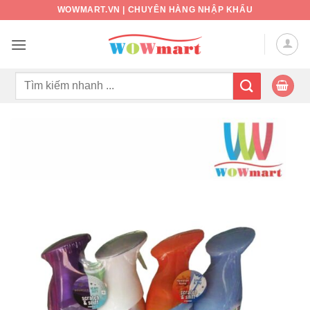
Bỏ
WOWMART.VN | CHUYÊN HÀNG NHẬP KHẨU
qua
nội
dung
Tìm
kiếm: