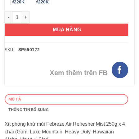
₫220K
₫220K
Xịt phòng khử mùi Febreze Air Refresher Mist 250g x 4 chai (M
MUA HÀNG
SP590172
SKU:
Xem thêm trên FB
MÔ TẢ
THÔNG TIN BỔ SUNG
Xịt phòng khử mùi Febreze Air Refresher Mist 250g x 4
chai (Gồm: Luxe Mountain, Heavy Duty, Hawaiian