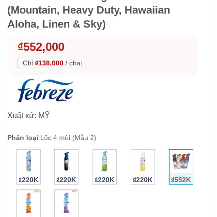
(Mountain, Heavy Duty, Hawaiian
Aloha, Linen & Sky)
₫
552,000
Chỉ
₫138,000
/
chai
Xuất xứ:
MỸ
Phân loại
:
Lốc 4 mùi (Mẫu 2)
₫220K
₫220K
₫220K
₫220K
₫552K