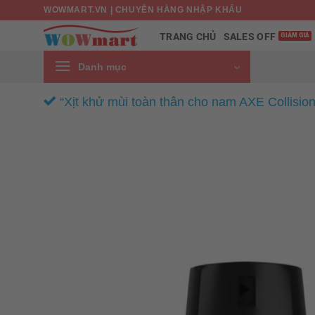
Bỏ
WOWMART.VN | CHUYÊN HÀNG NHẬP KHẨU
qua
SALES OFF
TRANG CHỦ
nội
dung
Danh mục
“Xịt khử mùi toàn thân cho nam AXE Collisio