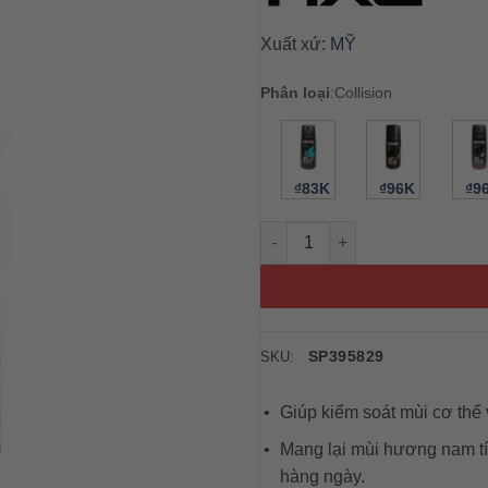
Xuất xứ:
MỸ
Phân loại
:
Collision
₫83K
₫96K
₫9
Xịt khử mùi toàn thân cho nam
SP395829
SKU:
Giúp kiểm soát mùi cơ thể 
Mang lại mùi hương nam tín
hàng ngày.