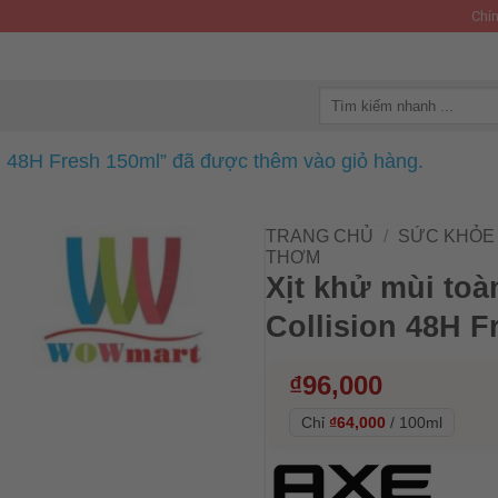
Chín
Tìm
kiếm:
n 48H Fresh 150ml” đã được thêm vào giỏ hàng.
TRANG CHỦ
/
SỨC KHỎE 
THƠM
Xịt khử mùi to
Collision 48H F
₫
96,000
Chỉ
₫64,000
/
100ml