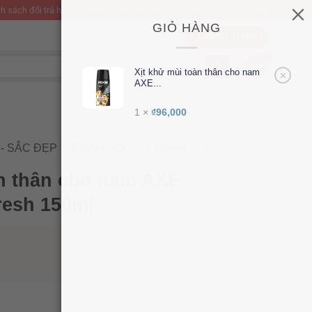
h sách đổi trả hàng
Chính sách bảo mật
Điều khoản và điều kiện
GIỎ HÀNG
THANH TOÁN
Xịt khử mùi toàn thân cho nam
×
AXE...
1 ×
₫
96,000
- SẮC ĐẸP
/
CHĂM SÓC CÁ NHÂN
/
XỊT
àn thân cho nam AXE
resh 150ml