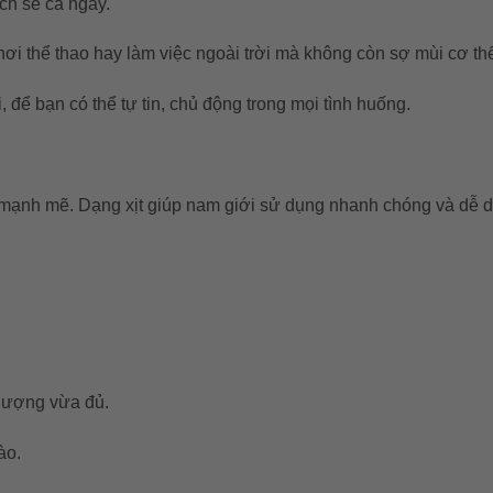
ạch sẽ cả ngày.
ơi thể thao hay làm việc ngoài trời mà không còn sợ mùi cơ thể
, để bạn có thể tự tin, chủ động trong mọi tình huống.
ầy mạnh mẽ. Dạng xịt giúp nam giới sử dụng nhanh chóng và dễ 
 lượng vừa đủ.
ào.