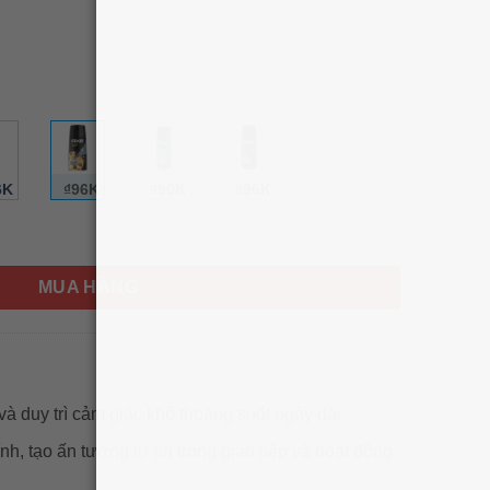
6K
₫96K
₫90K
₫96K
 AXE Collision 48H Fresh 150ml số lượng
MUA HÀNG
và duy trì cảm giác khô thoáng suốt ngày dài.
h, tạo ấn tượng tự tin trong giao tiếp và hoạt động