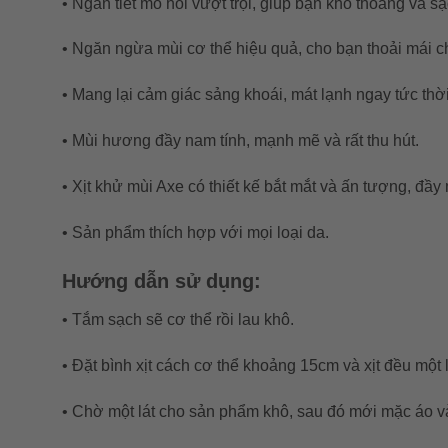
• Ngăn tiết mồ hôi vượt trội, giúp bạn khô thoáng và s
• Ngăn ngừa mùi cơ thể hiệu quả, cho bạn thoải mái ch
• Mang lại cảm giác sảng khoái, mát lạnh ngay tức thời
• Mùi hương đầy nam tính, mạnh mẽ và rất thu hút.
• Xịt khử mùi Axe có thiết kế bắt mắt và ấn tượng, đ
• Sản phẩm thích hợp với mọi loại da.
Hướng dẫn sử dụng:
• Tắm sạch sẽ cơ thể rồi lau khô.
• Đặt bình xịt cách cơ thể khoảng 15cm và xịt đều một
• Chờ một lát cho sản phẩm khô, sau đó mới mặc áo v