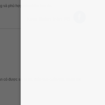
ng và phù hợp với nhiều loại da.
HÌNH THẬT
Xem thêm trên FB
 có được sự tự tin, thần thái cuốn hút, mạnh mẽ