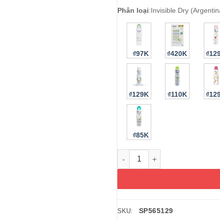
Phân loại
:
Invisible Dry (Argentin
₫97K
₫420K
₫12
₫129K
₫110K
₫12
₫85K
Xịt khử mùi mồ hôi Dove Invi
SP565129
SKU: