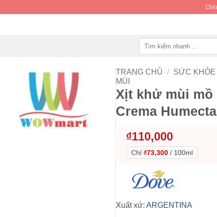
Chín
Tìm
kiếm:
TRANG CHỦ
/
SỨC KHỎE 
MÙI
Xịt khử mùi mồ 
Crema Humecta
₫
110,000
Chỉ
₫73,300
/
100ml
Xuất xứ:
ARGENTINA