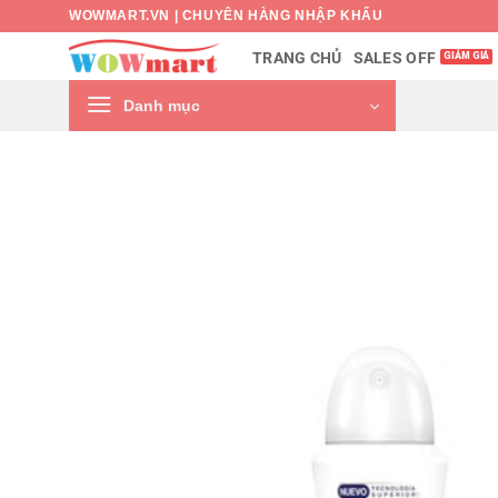
Bỏ
WOWMART.VN | CHUYÊN HÀNG NHẬP KHẨU
qua
SALES OFF
TRANG CHỦ
nội
dung
Danh mục