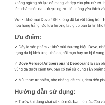
không ngừng nỗ lực để mang vẻ đẹp của phụ nữ trở t
tóc, chăm sóc da… được người tiêu dùng yêu thích và 
Với xịt khử mùi Dove 48H không để lại vết trắng trên
hoa hồng trắng. Độ lưu hương lâu giúp bạn tự tin khô
Ưu điểm:
✓ Đây là sản phẩm xịt khử mùi thương hiệu Dove, nhãn
trạng da bị kích ứng, khô da, nổi mụn hay áo bị ố vàn
✓
Dove Aerosol Antiperspirant Deodorant
là sản ph
vùng da dưới cánh tay, bạn có thể sử dụng sản phẩm x
✓ Mùi thơm tự nhiên, nhẹ nhàng, dễ chịu, đem đến ph
Hướng dẫn sử dụng:
➣ Trước khi dùng chai xịt khử mùi, bạn nên lắc đều và