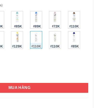
a)
9K
₫85K
₫89K
₫72K
₫110K
9K
₫129K
₫110K
₫110K
₫85K
HÌNH THẬT
sible Dry 48H Crema Humectante 150ml số lượng
MUA HÀNG