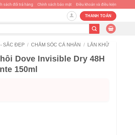
h sách đổi trả hàng
Chính sách bảo mật
Điều khoản và điều kiện
THANH TOÁN
- SẮC ĐẸP
/
CHĂM SÓC CÁ NHÂN
/
LĂN KHỬ
hôi Dove Invisible Dry 48H
nte 150ml