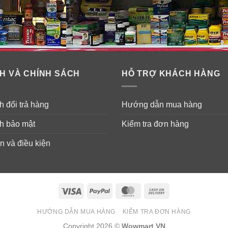
H VÀ CHÍNH SÁCH
HỖ TRỢ KHÁCH HÀNG
 đổi trả hàng
Hướng dẫn mua hàng
h bảo mật
Kiểm tra đơn hàng
n và điều kiện
Visa
PayPal
MasterCard
Cash
On
HƯỚNG DẪN MUA HÀNG
KIỂM TRA ĐƠN HÀNG
Delivery
Copyright 2026 ©
Wowmart VN