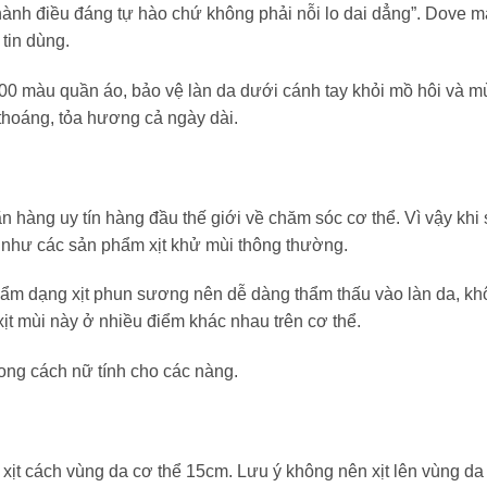
hành điều đáng tự hào chứ không phải nỗi lo dai dẳng”. Dove 
tin dùng.
 100 màu quần áo, bảo vệ làn da dưới cánh tay khỏi mồ hôi và 
 thoáng, tỏa hương cả ngày dài.
 hàng uy tín hàng đầu thế giới về chăm sóc cơ thể. Vì vậy khi
g như các sản phẩm xịt khử mùi thông thường.
ẩm dạng xịt phun sương nên dễ dàng thẩm thấu vào làn da, kh
ịt mùi này ở nhiều điểm khác nhau trên cơ thể.
ong cách nữ tính cho các nàng.
 xịt cách vùng da cơ thể 15cm. Lưu ý không nên xịt lên vùng da