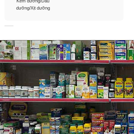
Kem dưỡng/Dầu
dưỡng/Xịt dưỡng
Thành phần xịt khoáng Kiehl’s Cactus
Flower Tibetan Ginseng Hydrating Mist
CACTUS FLOWER – HOA XƯƠNG RỒNG
Loài hoa sa mạc kiên cường này phát triển mạnh mẽ
trong điều kiện khô hạn khắc nghiệt và rất giàu axit
amin, vitamin B và khoáng chất. Trong các công thức
Kiehl’s, Hoa xương rồng được biết là giúp giữ ẩm cho
da ngay cả trong điều kiện thời tiết khô nóng.
“TIBETAN GINSENG” – NHÂN SÂM TÂY TẠNG
Được biết đến với cái tên “Rễ vàng”, loài cây này phát