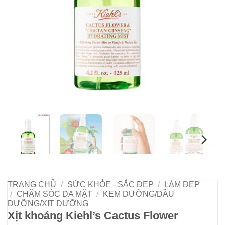
TRANG CHỦ
/
SỨC KHỎE - SẮC ĐẸP
/
LÀM ĐẸP
/
CHĂM SÓC DA MẶT
/
KEM DƯỠNG/DẦU
DƯỠNG/XỊT DƯỠNG
Xịt khoáng Kiehl’s Cactus Flower