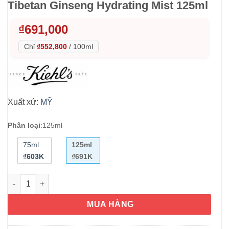
Tibetan Ginseng Hydrating Mist 125ml
₫
691,000
Chỉ
₫552,800
/
100ml
Xuất xứ:
MỸ
Phân loại
:
125ml
75ml
125ml
₫603K
₫691K
Xịt khoáng Kiehl’s Cactus Flower Tibetan Ginseng Hydrating M
MUA HÀNG