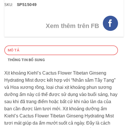
SP515049
SKU:
Xem thêm trên FB
MÔ TẢ
THÔNG TIN BỔ SUNG
Xịt khoáng Kiehl’s Cactus Flower Tibetan Ginseng
Hydrating Mist được kết hợp với “Nhân sâm Tây Tạng”
và Hoa xương rồng, loại chai xịt khoáng phun sương
dưỡng ẩm này có thể được sử dụng vào buổi sáng, hay
sau khi đã trang điểm hoặc bất cứ khi nào làn da của
bạn cần được làm tươi mới. Xịt khoáng dưỡng ẩm
Kiehl’s Cactus Flower Tibetan Ginseng Hydrating Mist
tươi mát giúp da ẩm mướt suốt cả ngày. Đây là cách