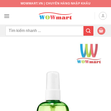
Bỏ
WOWMART.VN | CHUYÊN HÀNG NHẬP KHẨU
qua
nội
dung
Tìm
kiếm: