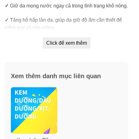
✓
Giữ da mọng nước ngay cả trong tình trạng khô nóng.
✓
Tăng hô hấp làn da, giúp da giữ độ ẩm cần thiết để
mềm mại và mịn màng.
✓
Thải độc và bảo vệ da khỏi tác nhân gây hại từ môi
Click để xem thêm
trường.
✓
Dùng cho mọi loại da.
Xem thêm danh mục liên quan