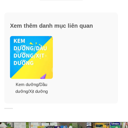
– Dưỡng trắng da, chống lão hóa với vitamin C.
– Cung cấp và duy trì độ ẩm thích hợp cho da.
Xem thêm danh mục liên quan
– Giúp da luôn mềm mại, mịn màng, tươi trẻ.
– Ngăn ngừa khô da.
– Bảo vệ da.
– Dạng xịt tiện lợi, tiết kiệm thời gian massage so với
các sản phẩm dạng kem khác.
Kem dưỡng/Dầu
dưỡng/Xịt dưỡng
Hướng Dẫn Sử Dụng:
Có thể dùng đều đặn mỗi ngày 4 đến 5 lần. Xịt dung
dịch lên bề mặt da, để thẩm thấu tự nhiên và lau khô
sau khoảng 1 phút. Nên đặt chai cách xa da khoảng 1
gang tay để dung dịch phun đều khắp bề mặt da.