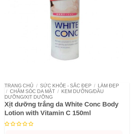
TRANG CHỦ
/
SỨC KHỎE - SẮC ĐẸP
/
LÀM ĐẸP
/
CHĂM SÓC DA MẶT
/
KEM DƯỠNG/DẦU
DƯỠNG/XỊT DƯỠNG
Xịt dưỡng trắng da White Conc Body
Lotion with Vitamin C 150ml