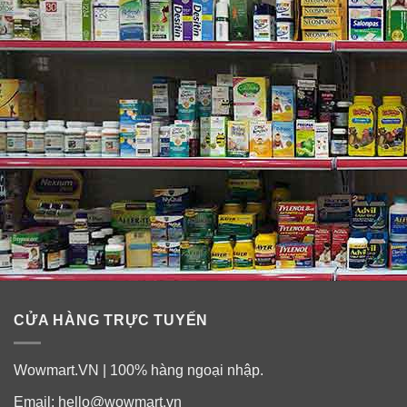
Bảo quản:
– Bảo quản ở nơi khô ráo, tránh ánh nắng.
– Có thể bảo quản trong tủ lạnh để tăng hiệu quả làm
mát da nhanh hơn.
– Tránh xa tầm tay trẻ em.
CỬA HÀNG TRỰC TUYẾN
Wowmart.VN | 100% hàng ngoại nhập.
Email:
hello@wowmart.vn