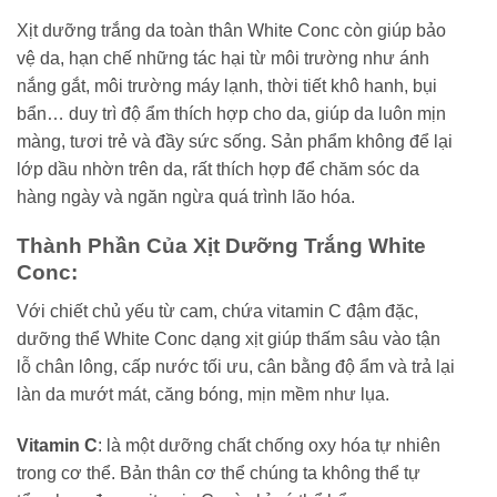
Xịt dưỡng trắng da toàn thân White Conc còn giúp bảo
vệ da, hạn chế những tác hại từ môi trường như ánh
nắng gắt, môi trường máy lạnh, thời tiết khô hanh, bụi
bẩn… duy trì độ ẩm thích hợp cho da, giúp da luôn mịn
màng, tươi trẻ và đầy sức sống. Sản phẩm không để lại
lớp dầu nhờn trên da, rất thích hợp để chăm sóc da
hàng ngày và ngăn ngừa quá trình lão hóa.
Thành Phần Của Xịt Dưỡng Trắng White
Conc:
Với chiết chủ yếu từ cam, chứa vitamin C đậm đặc,
dưỡng thể White Conc dạng xịt giúp thấm sâu vào tận
lỗ chân lông, cấp nước tối ưu, cân bằng độ ẩm và trả lại
làn da mướt mát, căng bóng, mịn mềm như lụa.
Vitamin C
: là một dưỡng chất chống oxy hóa tự nhiên
trong cơ thể. Bản thân cơ thể chúng ta không thể tự