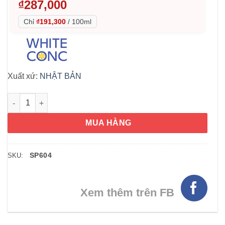
₫
287,000
Chỉ
₫191,300
/
100ml
Xuất xứ:
NHẬT BẢN
Xịt dưỡng trắng da White Conc Body Lotion with Vitamin C 15
MUA HÀNG
SP604
SKU:
Xem thêm trên FB