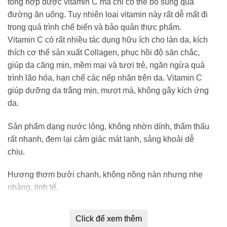
tổng hợp được vitamin C mà chỉ có thể bổ sung qua
đường ăn uống. Tuy nhiên loại vitamin này rất dễ mất đi
trong quá trình chế biến và bảo quản thực phẩm.
Vitamin C có rất nhiều tác dụng hữu ích cho làn da, kích
thích cơ thể sản xuất Collagen, phục hồi độ săn chắc,
giúp da căng mịn, mềm mại và tươi trẻ, ngăn ngừa quá
trình lão hóa, hạn chế các nếp nhăn trên da. Vitamin C
giúp dưỡng da trắng mịn, mượt mà, không gây kích ứng
da.
Sản phẩm dạng nước lỏng, không nhờn dính, thẩm thấu
rất nhanh, đem lại cảm giác mát lạnh, sảng khoải dễ
chịu.
Hương thơm bưởi chanh, không nồng nàn nhưng nhẹ
nhàng, tinh tế.
Công Dụng Của Xịt Dưỡng Trắng White
Click để xem thêm
Conc: