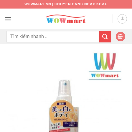
Bỏ
WOWMART.VN | CHUYÊN HÀNG NHẬP KHẨU
qua
nội
dung
Tìm
kiếm: