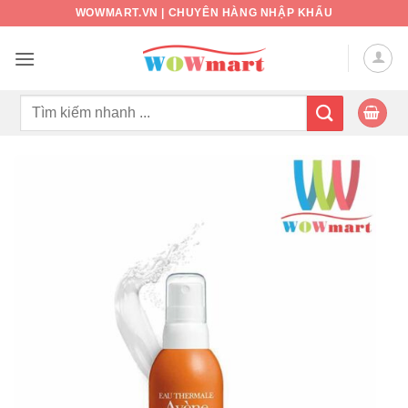
Bỏ
WOWMART.VN | CHUYÊN HÀNG NHẬP KHẨU
qua
nội
dung
Tìm
kiếm: