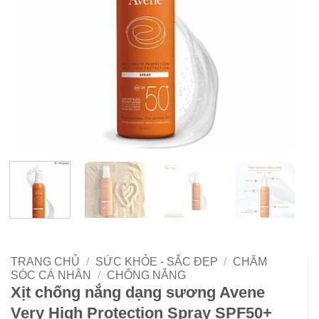
TRANG CHỦ
/
SỨC KHỎE - SẮC ĐẸP
/
CHĂM
SÓC CÁ NHÂN
/
CHỐNG NẮNG
Xịt chống nắng dạng sương Avene
Very High Protection Spray SPF50+