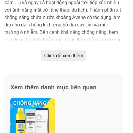
sắm,…) và ngay cả hoạt động ngoài trời tiếp xúc nhiều
với ánh nắng mặt trời (thể thao, du lịch). Thành phần xịt
chống nắng chứa nước khoáng Avene có tác dụng làm
dịu cho da, chống kích ứng bởi tia cực tím và môi
trường ô nhiễm. Bên cạnh khả năng chống nắng, kem
còn được trang bị khả năng đồng thời khả năng dưỡng
ẩm và kiểm soát nhờn.
Click để xem thêm
Xem thêm danh mục liên quan
Thành phần dưỡng ẩm với các hoạt chất Glycerin,
Caprylyl Glycol, Propylene Glycol có khả năng dưỡng
ẩm cho da, cân bằng độ ẩm cần thiết chống tình trạng
khô da do mất nước. Kết hợp khả năng kiểm soát nhờn