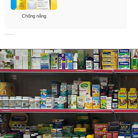
với các hoạt chất Propylene Glycol, Silica, Xanthan
Gum cho cảm giác thoải mái khi sử dụng, chống nhờn
Chống nắng
rít, bết dính.
Cảm giác sử dụng
Xịt chống nắng Avene Very High Protection Spray có kết
cấu mỏng mịn, dạng xịt phun sương tán đều lớp chống
nắng trên da. Lớp kem sau khi thấm rất mỏng mịn,
không nhờn rít, không bết dính trên da. Kem không màu,
không mùi giữ màu sắc tự nhiên cho da không xuất hiện
vết trắng bệt. Với tính chất vật lý, xịt chống nắng Avene
Very High Protection Spray phù hợp với làn da thường
và cả da nhạy cảm. Mọi tính chất da (khô, dầu, hỗn hợp)
đều có thể sử dụng sản phẩm này.
Thành phần