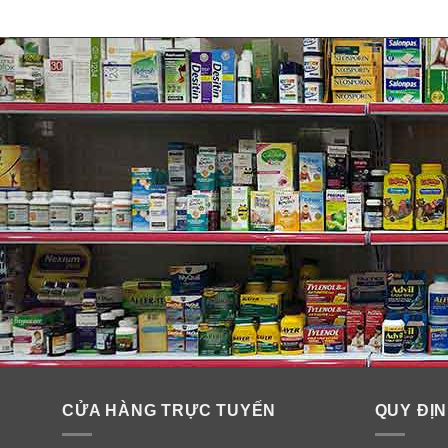
Tại sao bạn lại tin dùng Gold 
Bởi sản phẩm này được xây dựng và phát triển tại T
của Optimum Nutrition.
CỬA HÀNG TRỰC TUYẾN
QUY ĐỊN