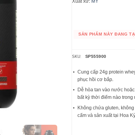
Xuất xứ:
MỸ
SẢN PHẨM NÀY ĐANG TẠM
SP555900
SKU:
Cung cấp 24g protein whey
phục hồi cơ bắp.
Dễ hòa tan vào nước hoặc 
bất kỳ thời điểm nào trong 
Không chứa gluten, không 
cấm và sản xuất tại Hoa Kỳ