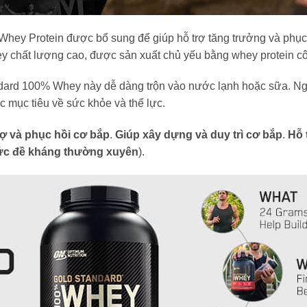
hey Protein được bổ sung để giúp hỗ trợ tăng trưởng và phục
hất lượng cao, được sản xuất chủ yếu bằng whey protein cô l
dard 100% Whey này dễ dàng trộn vào nước lạnh hoặc sữa. Ngo
 mục tiêu về sức khỏe và thể lực.
rợ và phục hồi cơ bắp
.
Giúp xây dựng và duy trì cơ bắp
.
Hỗ 
 sức đề kháng thường xuyên
).