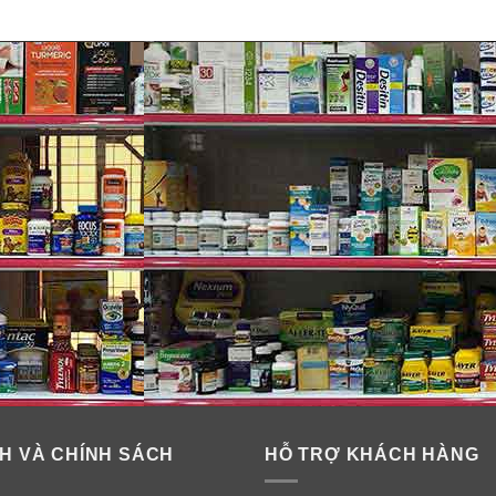
Standard?
rung tâm nghiên cứu & phát triển của Optimum Nutrition U.S. v
H VÀ CHÍNH SÁCH
HỖ TRỢ KHÁCH HÀNG