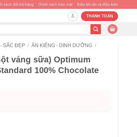
h sách đổi trả hàng
Chính sách bảo mật
Điều khoản và điều kiện
THANH TOÁN
- SẮC ĐẸP
/
ĂN KIÊNG - DINH DƯỠNG
/
Bột váng sữa) Optimum
 Standard 100% Chocolate