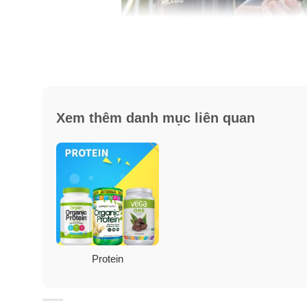
Dùng bột sữa đạm Gold Standa
Xem thêm danh mục liên quan
Bạn có thể dùng sữa bột Protein Gold Standard Wh
Protein