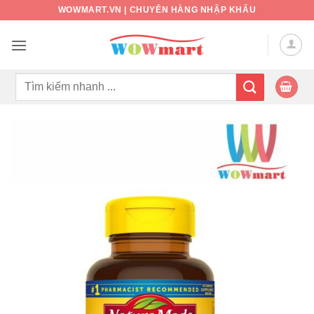
Bỏ
WOWMART.VN | CHUYÊN HÀNG NHẬP KHẨU
qua
nội
dung
Tìm
kiếm: