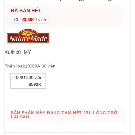
ĐÃ BÁN HẾT
Chỉ
₫3,800
/
viên
Xuất xứ:
MỸ
Phân loại
:
1000IU- 60 viên
400IU 300 viên
₫592K
SẢN PHẨM NÀY ĐANG TẠM HẾT. VUI LÒNG TRỞ
LẠI SAU.