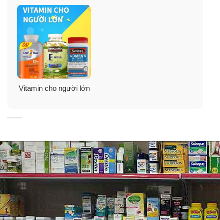
Thành phần viên uống bổ sung vitamin E
Nature Made Vitamin E 1000IU (E 450mg)
Vitamin cho người lớn
Viên bổ vitamin E Nature Made Vitamin E 1000IU không
màu và mùi vị nhân tạo. Viên uống này không chứa
men, tinh bột, gluten.