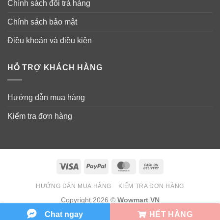
Chính sách đổi trả hàng
Chính sách bảo mật
Điều khoản và điều kiện
HỖ TRỢ KHÁCH HÀNG
Hướng dẫn mua hàng
Kiểm tra đơn hàng
Hướng dẫn sử dụng viên uống bổ Nature
Made Vitamin E 1000IU
Visa
PayPal
MasterCard
Cash
On
Dùng 1 viên mỗi ngày với bữa ăn.
HƯỚNG DẪN MUA HÀNG
KIỂM TRA ĐƠN HÀNG
Delivery
Copyright 2026 ©
Wowmart VN
Viên uống E 450mg (1000 IU) này nhỏ hơn đồng xu
HẾT HÀNG
Chat ngay
giúp bạn nuốt dễ hơn cùng với nước.