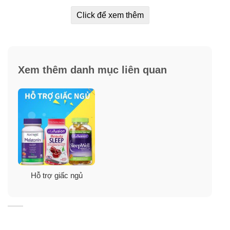
Click để xem thêm
Viên uống điều trị mất ngủ Arkopharma
Xem thêm danh mục liên quan
Coquelicot có hiệu quả không?
Arkogélules® Coquelicot là một công thức chứa 100%
hoạt chất tự nhiên. Được biết đến với những cánh hoa
màu đỏ xinh xắn, Poppy (Papaver rhoeas L.) có nguồn
gốc từ lưu vực Địa Trung Hải. Nó là một loại thảo mộc
có quanh năm, rất phong phú trong đất mới khuấy và ra
hoa vào tháng Năm.
Hỗ trợ giấc ngủ
Trong thảo dược, Arkopharma sử dụng cánh hoa anh
túc đỏ giúp thúc đẩy thư giãn và phục hồi giấc ngủ. Nhờ
một hành động nhẹ nhàng, Poppy sẽ cho phép bạn kết
nối lại với sự bình tĩnh và thanh thản.