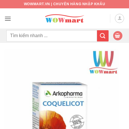
Bỏ
WOWMART.VN | CHUYÊN HÀNG NHẬP KHẨU
qua
nội
dung
Tìm
kiếm: