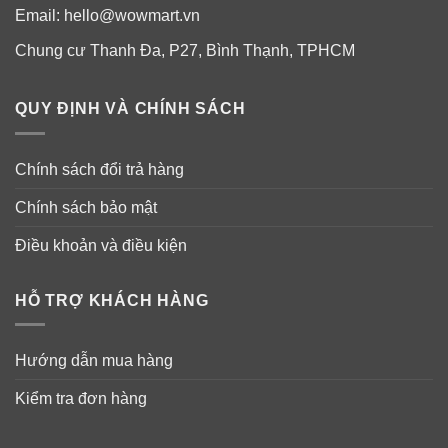
Email:
hello@wowmart.vn
Chung cư Thanh Đa, P27, Bình Thạnh, TPHCM
QUY ĐỊNH VÀ CHÍNH SÁCH
Chính sách đổi trả hàng
Thành phần viên uống trị mất ngủ
Arkopharma Coquelicot
Chính sách bảo mật
Mỗi viên chứ
a: Bột hoa anh túc 195 mg.
Điều khoản và điều kiện
Khẩu phần 4 viên chứa
: Bột hoa anh túc 780 mg.
HỖ TRỢ KHÁCH HÀNG
Viên uống Coquelicot có thành phần chính từ: Bột cánh
hoa anh túc (Papaver rhoeas L.).
Hướng dẫn mua hàng
Kiểm tra đơn hàng
Màng bọc viên uống có nguồn gốc thực vật:
hydroxypropylmethylcellulose.