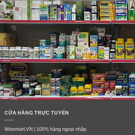
Với chuyên môn trong lĩnh vực hóa trị liệu, các phòng
thí nghiệm Arkopharma đã phát triển đặc biệt
Arkogélules® Coquelicot: một công thức độc quyền,
dựa trên ARKOTOTUM® Intégral, cho phép khôi phục
100% hoạt chất của nhà máy trong khi vẫn giữ được
chất lượng của nó và duy trì chất lượng của nó.
Được thiết kế và phát triển tại Pháp, dòng sản phẩm
Arkogélules® mang đến cho bạn những gì thiên nhiên
ban tặng tuyệt vời hơn hết. Nó được chứng nhận bởi
một cơ quan kiểm soát độc lập đảm bảo cho bạn các
sản phẩm chất lượng cao.
CỬA HÀNG TRỰC TUYẾN
Wowmart.VN | 100% hàng ngoại nhập.