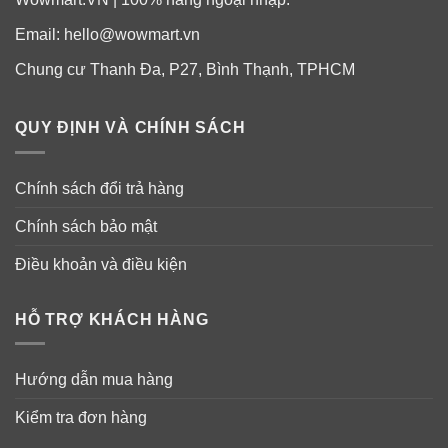
Vitatree Oyster Extract
Email:
hello@wowmart.vn
Mỗi viên chứa:
Chung cư Thanh Đa, P27, Bình Thạnh, TPHCM
Oyster Shell 400 mg
QUY ĐỊNH VÀ CHÍNH SÁCH
Zinc Citrate Dehydrate 21.79 mg
Tương đương zinc 7mg
Chính sách đổi trả hàng
Chính sách bảo mật
Điều khoản và điều kiện
HỖ TRỢ KHÁCH HÀNG
Hướng dẫn mua hàng
Kiểm tra đơn hàng