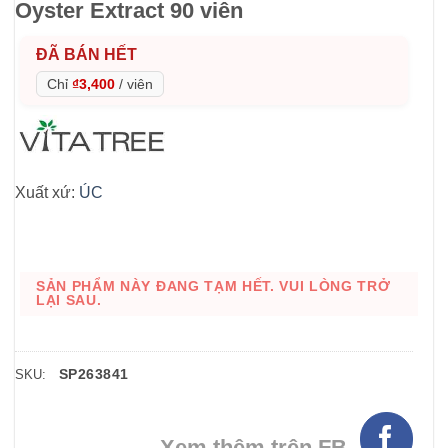
Oyster Extract 90 viên
ĐÃ BÁN HẾT
Chỉ
₫3,400
/
viên
Xuất xứ:
ÚC
SẢN PHẨM NÀY ĐANG TẠM HẾT. VUI LÒNG TRỞ
LẠI SAU.
SP263841
SKU:
Xem thêm trên FB