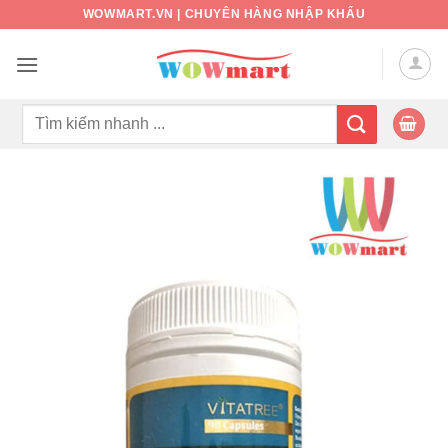
Bỏ
WOWMART.VN | CHUYÊN HÀNG NHẬP KHẨU
qua
nội
dung
Tìm
kiếm: