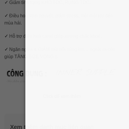
✓
Giảm tình trạng KHÔ TÓC, RỤNG TÓC.
✓
Điều hoà kinh nguyệt, giảm stress, mệt mỏi khi đến
mùa hái.
✓
Hỗ trợ điều hoà canxi giúp xương chắc khoẻ.
✓
Ngăn ngừa & GIẢM mùi hôi vùng kín… ngoài ra còn
giúp TĂNG SIZE VÒNG 1.
Click để xem thêm
Xem thêm danh mục liên quan