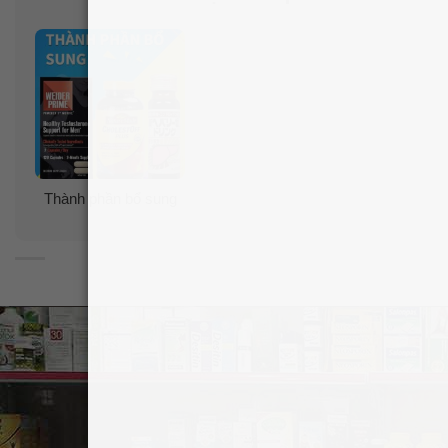
Thành phần bổ sung
Thành phần viên uống tăng nội tiết tố nữ
Inner Supple Excellent Food Supplement
Inner Supple có đặc điểm là được sản sinh từ mầm đậu
nành lên men và phân hủy bởi vi khuẩn đường ruột,
giống như thực phẩm lên men không chất bảo quản,
phụ gia. Ngoài gia còn có các thành phần vô cùng tốt
cho sức khỏe như sâm tố nữ, các loại vitamin, các loại
men nấm, trứng cá, cây cỏ ngọt…
Mầm đậu nành Isoflavone lên men: từ lâu đã được biết