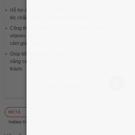
Hỗ trợ cân bằng nội tiết tố, giúp duy trì làn da tươi trẻ,
tóc chắc khỏe và móng tay khỏe mạnh.
Công thức từ mầm đậu nành lên men, sâm tố nữ và
vitamin giúp làm chậm các dấu hiệu tuổi tác, hỗ trợ
cảm giác thoải mái trong giai đoạn tiền mãn kinh.
Giúp bổ sung dưỡng chất, hỗ trợ cảm giác tự tin và
nâng cao chất lượng cuộc sống cho phụ nữ trưởng
thành.
Xem thêm trên FB
MÔ TẢ
THÔNG TIN BỔ SUNG