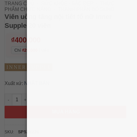
TRANG CHỦ
/
SỨC KHỎE - SẮC ĐẸP
/
THỰC
PHẨM CHỨC NĂNG
/
THÀNH PHẦN BỔ SUNG
Viên uống tăng nội tiết tố nữ Inner
Supple 20 viên
₫
400,000
Chỉ
₫20,000
/
viên
Xuất xứ:
NHẬT BẢN
Viên uống tăng nội tiết tố nữ Inner Supple 20 viên số lượng
MUA HÀNG
SP520226
SKU: