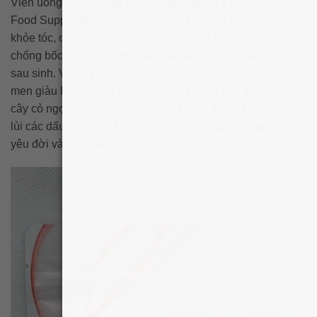
Viên uống tăng nội tiết tố nữ Inner Supple Excellent
Food Supplement có dạng viên nhỏ gọn hỗ trợ đẹp da,
khỏe tóc, chắc móng, làm chậm các dấu hiệu tuổi tác,
chống bốc hoả ở phụ nữ tiền mãn kinh, hoặc phụ nữ
sau sinh. Với công thức độc đáo là mầm đậu nành lên
men giàu Isoflavone, kết hợp cùng sâm tố nữ, men nấm,
cây cỏ ngọt, vitamin… hỗ trợ duy trì tuổi thanh xuân, đẩy
lùi các dấu hiệu của tuổi tác, giúp chị em phụ nữ tự tin,
yêu đời và hạnh phúc.