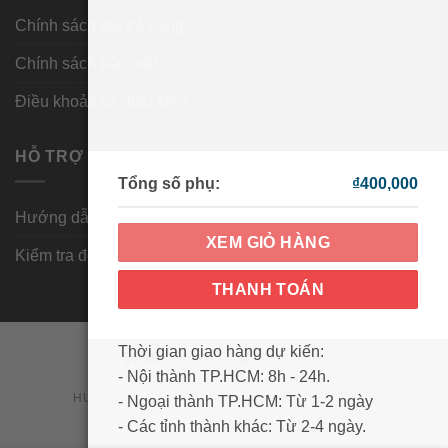
Chính sách đổi trả hàng
Chính sách bảo mật
Điều khoản và điều kiện
HỖ TRỢ KHÁCH HÀNG
Tổng số phụ:
₫
400,000
Hướng dẫn mua hàng
XEM GIỎ HÀNG
Kiểm tra đơn hàng
THANH TOÁN
Thời gian giao hàng dự kiến:
Visa
PayPal
MasterCard
Cash
- Nội thành TP.HCM: 8h - 24h.
On
HƯỚNG DẪN MUA HÀNG
KIỂM TRA ĐƠN HÀNG
- Ngoại thành TP.HCM: Từ 1-2 ngày
Delivery
Copyright 2026 ©
Wowmart VN
- Các tỉnh thành khác: Từ 2-4 ngày.
Đối tượng sử dụng Inner Supple Nhật Bản