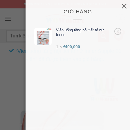
Bỏ
WOWMART.VN | CHUYÊN HÀNG NHẬP KHẨU
qua
GIỎ HÀNG
nội
dung
Viên uống tăng nội tiết tố nữ
×
Tìm
Inner...
kiếm:
1 ×
₫
400,000
“Viên uống tăng nội tiết tố nữ Inner Supple 20
viên” đã được thêm vào giỏ hàng.