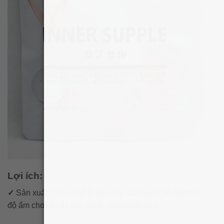
Lợi ích:
✓
Sản xuất COLLAGEN ​làm đẹp da, duy trì độ đàn hồi,
độ ẩm cho làn da của mình, chống lão hoá.