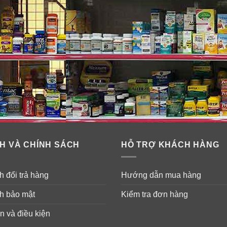
tăng cường sinh lý nam Bioisland K
nh dục yếu.
H VÀ CHÍNH SÁCH
HỖ TRỢ KHÁCH HÀNG
tăng cường sinh lý nam Bioisland 
 đổi trả hàng
Hướng dẫn mua hàng
h bảo mật
Kiểm tra đơn hàng
ên thức ăn.
n và điều kiện