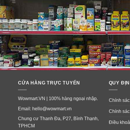
Đối tượng sử dụng viên uống 
– Nam giới trưởng thành.
– Nam giới suy giảm chức năng tình dục, hoạt động tì
CỬA HÀNG TRỰC TUYẾN
QUY ĐỊN
Hướng dẫn sử dụng viên uống 
Wowmart.VN | 100% hàng ngoại nhập.
Chính sách
Uống từ 1 – 2 viên mỗi ngày với bữa ăn.
Email:
hello@wowmart.vn
Chính sác
Chung cư Thanh Đa, P27, Bình Thạnh,
Có thể nuốt viên nang, hoặc mở lấy bột kangaroo rắc l
Điều khoả
TPHCM