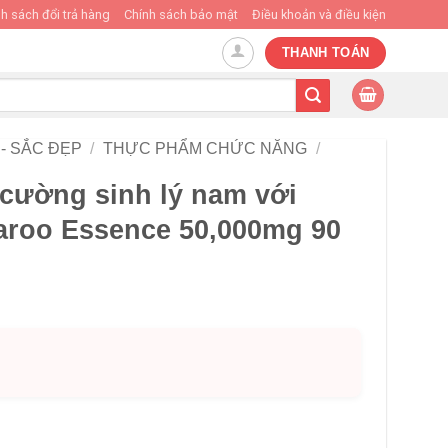
h sách đổi trả hàng
Chính sách bảo mật
Điều khoản và điều kiện
THANH TOÁN
- SẮC ĐẸP
/
THỰC PHẨM CHỨC NĂNG
/
 cường sinh lý nam với
aroo Essence 50,000mg 90