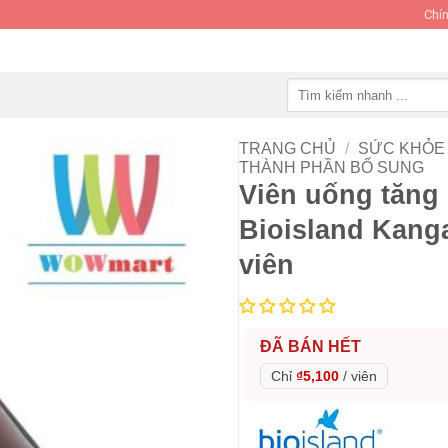
Chín
Tìm
kiếm:
TRANG CHỦ
/
SỨC KHỎE 
THÀNH PHẦN BỔ SUNG
Viên uống tăng
Bioisland Kang
viên
ĐÃ BÁN HẾT
Chỉ
₫5,100
/
viên