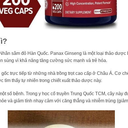
ì?
ân sâm đỏ Hàn Quốc. Panax Ginseng là một loại thảo dược b
n sùng vì khả năng tăng cường sức mạnh và trẻ hóa.
ốc trực tiếp từ những nhà trồng trọt cao cấp ở Châu Á. Cơ c
c tìm thấy tự nhiên trong chiết xuất thảo dược này.
t số bệnh. Trong y học cổ truyền Trung Quốc TCM, cây này được
 khỏe và giảm tính nhạy cảm với căng thẳng và nhiễm trùng (gi