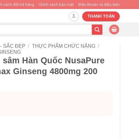
h sách đổi trả hàng
Chính sách bảo mật
Điều khoản và điều kiện
THANH TOÁN
- SẮC ĐẸP
/
THỰC PHẨM CHỨC NĂNG
/
GINSENG
g sâm Hàn Quốc NusaPure
nax Ginseng 4800mg 200