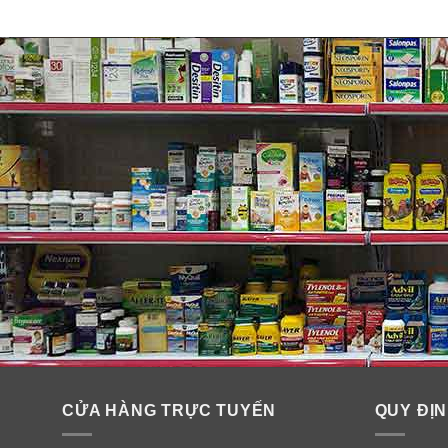
Lợi ích của Hồng sâm Hàn Quố
✓
Hỗ trợ năng lượng lành mạnh và nâng cao thể lực.
✓
Hỗ trợ trí nhớ và sức khỏe tâm thần.
✓
Hỗ trợ hiệu suất tối ưu, sức bền.
✓
Nồng độ cao.
✓
Công thức mạnh mẽ.
CỬA HÀNG TRỰC TUYẾN
QUY ĐỊN