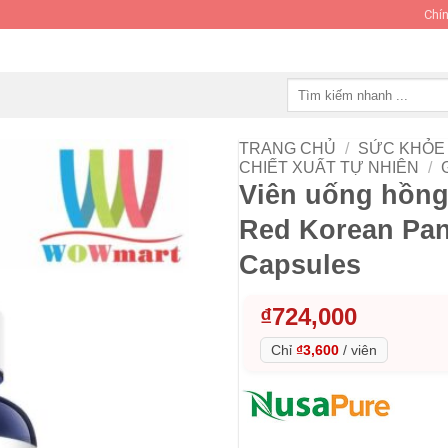
Chín
Tìm
kiếm:
TRANG CHỦ
/
SỨC KHỎE 
CHIẾT XUẤT TỰ NHIÊN
/
Viên uống hồn
Red Korean Pa
Capsules
₫
724,000
Chỉ
₫3,600
/
viên