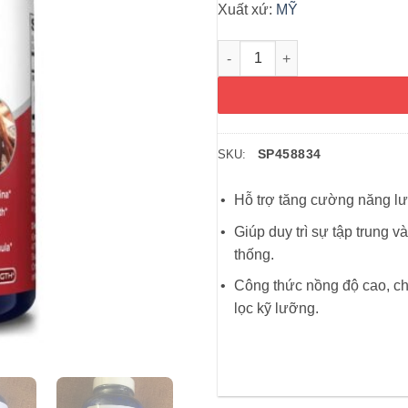
Xuất xứ:
MỸ
Viên uống hồng sâm Hàn Quốc
SP458834
SKU:
Hỗ trợ tăng cường năng lư
Giúp duy trì sự tập trung 
thống.
Công thức nồng độ cao, c
lọc kỹ lưỡng.