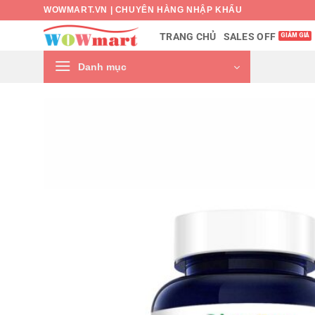
Bỏ
WOWMART.VN | CHUYÊN HÀNG NHẬP KHẨU
qua
SALES OFF
TRANG CHỦ
nội
dung
Danh mục