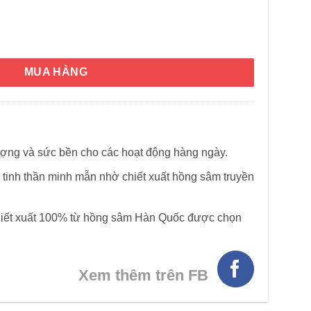
 NusaPure Red Korean Panax Ginseng 4800mg 200 Capsules số 
MUA HÀNG
ợng và sức bền cho các hoạt động hàng ngày.
HÌNH THẬT
và tinh thần minh mẫn nhờ chiết xuất hồng sâm truyền
hiết xuất 100% từ hồng sâm Hàn Quốc được chọn
Xem thêm trên FB