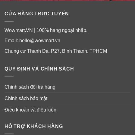
mau phát huy tác dụng.
CỬA HÀNG TRỰC TUYẾN
Wowmart.VN | 100% hàng ngoại nhập.
Email:
hello@wowmart.vn
Chung cư Thanh Đa, P27, Bình Thạnh, TPHCM
QUY ĐỊNH VÀ CHÍNH SÁCH
Chính sách đổi trả hàng
Thành phần viên uống hỗ trợ tăng Nitric
Oxide Irwin Naturals Steel-Libido Red
Chính sách bảo mật
Thành phần khác
: Gelatin, purified water, glycerin,
Điều khoản và điều kiện
annatto (color), beeswax, sunflower lecithin, silicon
dioxide, titanium dioxide (color) and maltodextrin.
HỖ TRỢ KHÁCH HÀNG