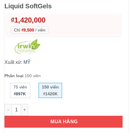
Liquid SoftGels
₫
1,420,000
Chỉ
₫9,500
/
viên
Xuất xứ:
MỸ
Phân loại
:
150 viên
75 viên
150 viên
₫897K
₫1420K
Viên uống hỗ trợ tăng Nitric Oxide Irwin Naturals Steel-Libido
MUA HÀNG