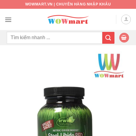
Bỏ
WOWMART.VN | CHUYÊN HÀNG NHẬP KHẨU
qua
nội
dung
Tìm
kiếm: