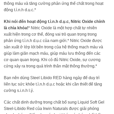
thông máu và tăng cường phản ứng thể chất trong hoạt
động t.ì.n.h d.ụ.c.*
Khi nói đến hoạt động t.ì.n.h d.ụ.c, Nitric Oxide chính
là chìa khóa!
* Nitric Oxide là một hợp chất tự nhiên
xuất hiện trong cơ thể, đóng vai trò quan trọng trong
phản ứng t.ì.n.h d.ụ.c của nam giới.* Nitric Oxide được
sản xuất ở lớp lót bên trong của hệ thống mạch máu và
giúp làm giãn mạch máu, giúp máu lưu thông đến các
cơ quan quan trọng. Khi có đủ Nitric Oxide, sự cương
cứng xảy ra trong quá trình thân mật thông thường.*
Bạn nên dùng Steel Libido RED hàng ngày để duy trì
liên tục sức khỏe t.ì.n.h d.ụ.c hoặc khi cần thiết để tăng
cường s.i.n.h l.ý.
Các chất dinh dưỡng trong chất bổ sung Liquid Soft Gel
Steel-Libido Red của Irwin Naturals được giải phóng