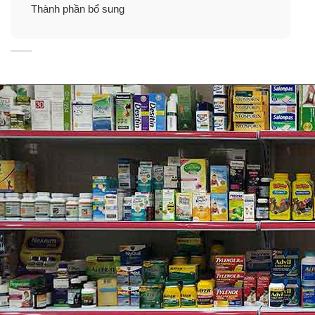
✓
Tăng cường oxit nitric.
Thành phần bổ sung
✓
Hỗ trợ lưu lượng máu để đáp ứng nhu cầu về thể
chất của nam giới.
✓
Giúp làm giãn mạch máu, thúc đẩy máu lưu thông
đến các cơ quan quan trọng.
✓
Nhờ cung cấp đủ Nitric Oxide, góp phần tạo nên sự
cương cứng xảy ra trong quá trình thân mật ở một
người khỏe mạnh bình thường.
✓
Hỗ trợ lưu thông máu giúp hoạt động chăn gối và các
nhu cầu sinh lý khỏe mạnh.
✓
Duy trì sức bền, năng lượng, sự tỉnh táo và khoái cảm
cần thiết.
✓
Dạng viên Liquid SoftGels dễ nuốt, nhanh hấp thu,