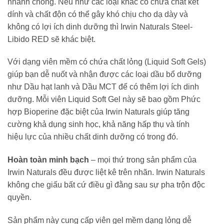
nhanh chóng. Nếu như các loại khác có chứa chất kết
dính và chất độn có thể gây khó chịu cho dạ dày và
không có lợi ích dinh dưỡng thì
Irwin Naturals Steel-
Libido RED sẽ khác biệt
.
Với dạng viên mềm có chứa chất lỏng (Liquid Soft Gels)
giúp bạn dễ nuốt và nhận được các loại dầu bổ dưỡng
như Dầu hạt lanh và Dầu MCT để có thêm lợi ích dinh
dưỡng. Mỗi viên Liquid Soft Gel này sẽ bao gồm Phức
hợp Bioperine đặc biệt của Irwin Naturals giúp tăng
cường khả dụng sinh học, khả năng hấp thụ và tính
hiệu lực của nhiều chất dinh dưỡng có trong đó.
Hoàn toàn minh bạch
– mọi thứ trong sản phẩm của
Irwin Naturals đều được liệt kê trên nhãn. Irwin Naturals
không che giấu bất cứ điều gì đằng sau sự pha trộn độc
quyền.
Sản phẩm này cung cấp viên gel mềm dạng lỏng dễ