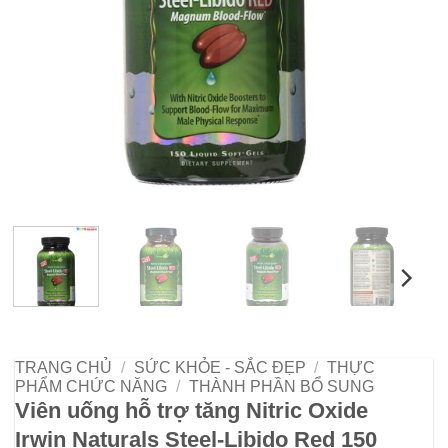
TRANG CHỦ
/
SỨC KHỎE - SẮC ĐẸP
/
THỰC
PHẨM CHỨC NĂNG
/
THÀNH PHẦN BỔ SUNG
Viên uống hỗ trợ tăng Nitric Oxide
Irwin Naturals Steel-Libido Red 150