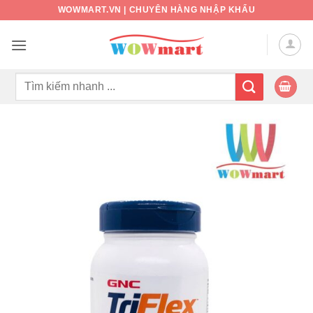
Bỏ
WOWMART.VN | CHUYÊN HÀNG NHẬP KHẨU
qua
nội
dung
Tìm
kiếm: