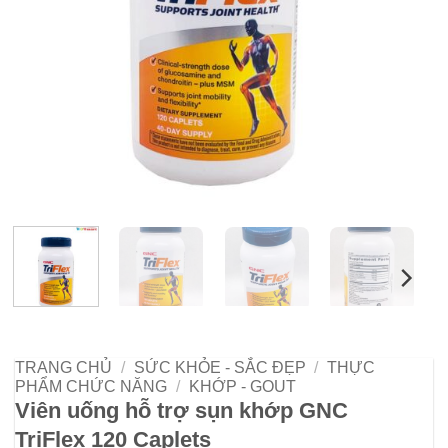
TRANG CHỦ
/
SỨC KHỎE - SẮC ĐẸP
/
THỰC
PHẨM CHỨC NĂNG
/
KHỚP - GOUT
Viên uống hỗ trợ sụn khớp GNC
TriFlex 120 Caplets