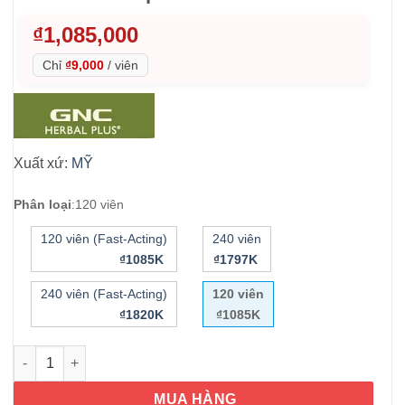
₫
1,085,000
Chỉ
₫9,000
/
viên
Xuất xứ:
MỸ
Phân loại
:
120 viên
120 viên (Fast-Acting)
240 viên
₫1085K
₫1797K
240 viên (Fast-Acting)
120 viên
₫1820K
₫1085K
Viên uống hỗ trợ sụn khớp GNC TriFlex 120 Caplets số lượng
MUA HÀNG