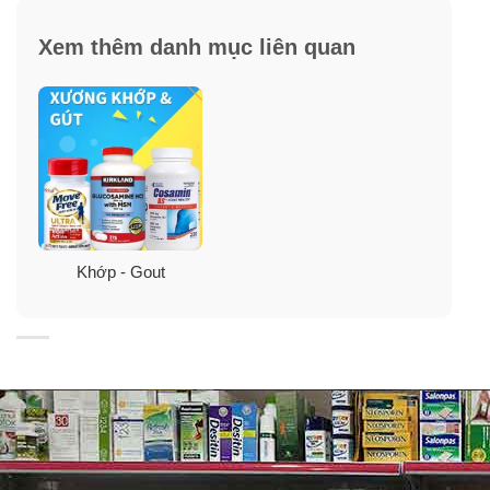
hồi phục các khớp xương bị thương tổn trong cơ thể.
Xem thêm danh mục liên quan
Bằng những thành phần được nghiên cứu kỹ càng về
công dụng, đây là sản phẩm đáng tin cậy và thực sự
cần thiết cho người mắc bệnh xương khớp.
Bằng sự kết hợp hoàn hảo của 5 thành phần, với một
hàm lượng vừa đủ cho mỗi ngày, GNC TriFlex giúp phát
huy các tính năng hiệu quả của từng thành phần. Hiệu
quả bồi bổ khớp sụn được đánh giá cao bởi chính các
bác sĩ chuyên gia về xương khớp. Nhờ vậy thời gian
Khớp - Gout
cải thiện v.i.ê.m đau xương khớp sẽ được rút ngắn
đáng kể, hiệu quả được duy trì lâu dài đối với người sử
dụng.