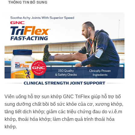
THÔNG TIN BỔ SUNG
Viên uống hỗ trợ sụn khớp GNC TriFlex giúp hỗ trợ bổ
sung dưỡng chất bồi bổ sức khỏe của cơ, xương khớp,
tăng tiết dịch khớp; giảm các triệu chứng đau do v.i.ê.m
khớp, thoái hóa khớp; làm chậm quá trình thoái hóa
khớp.