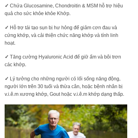
✓
Chứa Glucosamine, Chondroitin & MSM hỗ trợ hiệu
quả cho sức khỏe khỏe Khớp.
✓
Hỗ trợ tái tạo sụn bị hư hỏng để giảm cơn đau và
cứng khớp, và cải thiện chức năng khớp và tính linh
hoạt.
✓
Tăng cường Hyaluronic Acid để giữ ẩm và bôi trơn
các khớp.
✓
Lý tưởng cho những người có lối sống năng động,
người lớn trên 30 tuổi và thừa cân, hoặc bệnh nhân bị
v.i.ê.m xương khớp, Gout hoặc v.i.ê.m khớp dạng thấp.