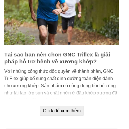
Tại sao bạn nên chọn GNC Triflex là giải
pháp hỗ trợ bệnh về xương khớp?
Với những công thức độc quyền về thành phần, GNC
TriFlex giúp bổ sung chất dinh dưỡng toàn diện dành
cho xương khớp. Sản phẩm có công dụng bồi bổ cũng
như tái tạo lớp sụn và chất nhờn ở đầu khớp xương đã
mất đi do tác động của thời gian, vận động mạnh, hay
do cơ thể đã mất đi khả năng duy trì và tái tạo.
Click để xem thêm
Không chỉ vậy, GNC TriFlex còn hoạt động tích cực
trong việc ngăn ngừa sự thoái hóa xương khớp và giúp