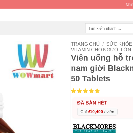
Chín
Tìm
kiếm:
TRANG CHỦ
/
SỨC KHỎE 
VITAMIN CHO NGƯỜI LỚN
Viên uống hỗ tr
nam giới Black
50 Tablets
ĐÃ BÁN HẾT
Chỉ
₫10,400
/
viên