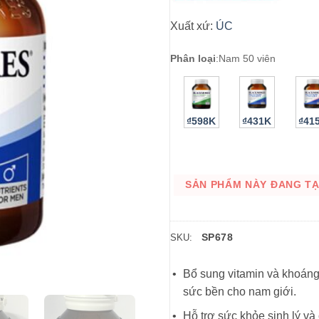
Xuất xứ:
ÚC
Phân loại
:
Nam 50 viên
₫598K
₫431K
₫41
SẢN PHẨM NÀY ĐANG TẠM
SP678
SKU:
Bổ sung vitamin và khoáng 
sức bền cho nam giới.
Hỗ trợ sức khỏe sinh lý v