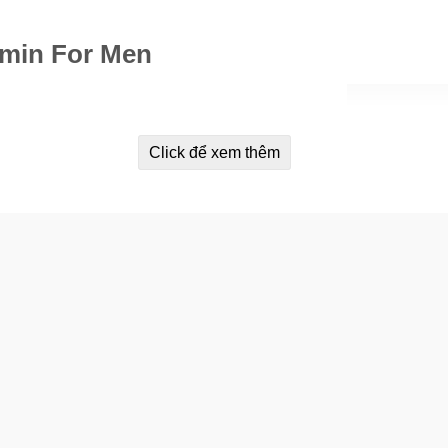
amin For Men
g khỏe mạnh.
Click để xem thêm
) trong Men’s Performance Multi.
.