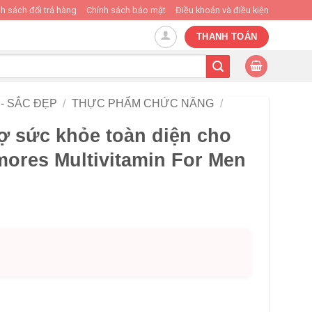
h sách đổi trả hàng
Chính sách bảo mật
Điều khoản và điều kiện
THANH TOÁN
- SẮC ĐẸP
/
THỰC PHẨM CHỨC NĂNG
/
ợ sức khỏe toàn diện cho
mores Multivitamin For Men