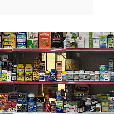
g hỗ trợ sức khoẻ toàn diện cho nam giới từ thảo
mức năng lượng và sức chịu đựng. Nó đặc biệt tốt để
m muốn tình dục, chức năng tình dục…
oxi hóa, ngăn chặn các gốc tự do. Đồng thời Gingko
i giảm các triệu chứng rối loạn tình dục.