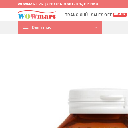
Bỏ
WOWMART.VN | CHUYÊN HÀNG NHẬP KHẨU
qua
SALES OFF
TRANG CHỦ
nội
dung
Danh mục