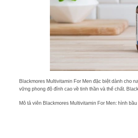
Blackmores Multivitamin For Men đặc biệt dành cho na
vững phong độ đỉnh cao về tinh thần và thể chất. Bla
Mô tả viên Blackmores Multivitamin For Men: hình bầ