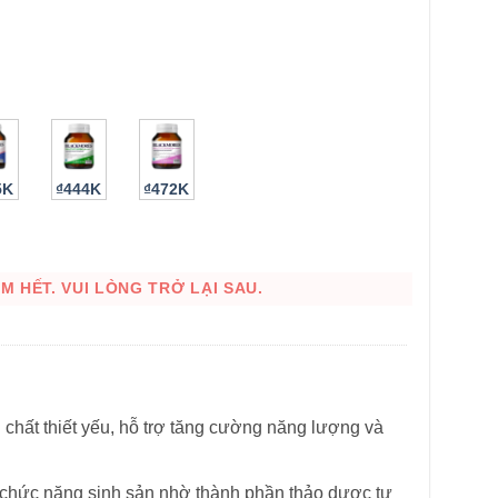
5K
₫444K
₫472K
HÌNH THẬT
 HẾT. VUI LÒNG TRỞ LẠI SAU.
chất thiết yếu, hỗ trợ tăng cường năng lượng và
à chức năng sinh sản nhờ thành phần thảo dược tự