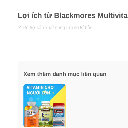
Lợi ích từ Blackmores Multivit
✓
Hỗ trợ sản xuất năng lượng tế bào.
✓
Bổ sung dinh dưỡng để thúc đẩy sản xuất tinh trùn
✓
Hỗ trợ sức khoẻ sinh lý và sinh sản của nam giới
✓
Bổ gan, mật nhờ thành phần Milk thistle (cây kế sữa
Xem thêm danh mục liên quan
✓
Tăng cường năng lượng, hỗ trợ cho việc tập thể dục
✓
Giảm căng thẳng đầu óc.
✓
Hỗ trợ tuần hoàn cho cơ thể.
✓
Bảo vệ và ngăn ngừa tổn thương gốc tự do.