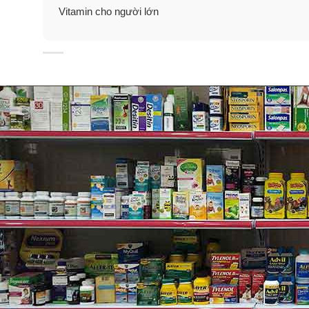
Vitamin cho người lớn
Điều gì làm nên sự khác biệt c
Blackmores Men’s Performance Multi chứa các chất din
dược tự nhiên như:
Tribulus
: thường được dùng trong y học Trung Quốc, A
Kẽm
: tăng cường chức năng miễn dịch, tạo năng lượ
Turnea diffusa
: là một loại cây bụi nhỏ có hoa nhỏ v
đối phó với sự mệt mỏi của cơ thể và căng thẳng thần
Tribulus terrestris
(cây tật lê)
: mọc hoang ở Châu Âu,
Gingko biloba
là một trong những loài sống lâu đời t
biloba có thể giúp cải thiện tuần hoàn máu ở cả não v