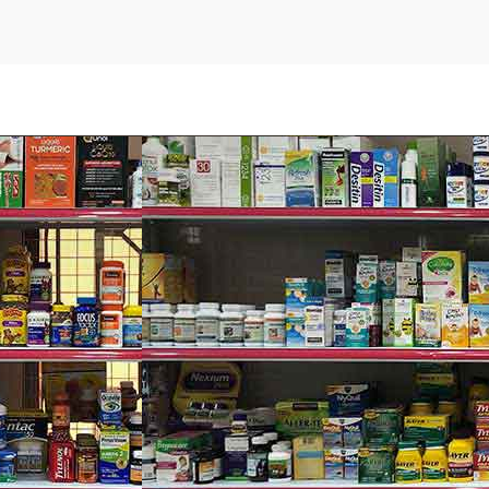
ủa Blackmores Multivitamin For Men?
h dưỡng cần thiết cho nam giới mỗi ngày. Để tạo nên viên uốn
yurvedic để hỗ trợ hoạt động tình dục của nam giới.
ng để vận động và sức khoẻ sinh sản nam giới.
à thơm. Lợi ích chính của tribulus là một sự phục hồi làm tăng 
 kinh. Nó có tác dụng hỗ trợ hệ thống sinh sản, tăng cường ha
 Phi Châu… được dùng cải thiện liệt dương, xuất tinh sớm…
rên trái đất. Nó được xem là loại trường sinh dược thảo chống 
à cơ thể. Gingko biloba trong Blackmores Men’s Performance Mult