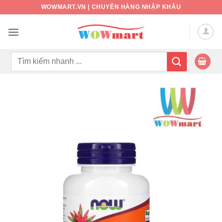
Bỏ
WOWMART.VN | CHUYÊN HÀNG NHẬP KHẨU
qua
nội
dung
Tìm
kiếm: