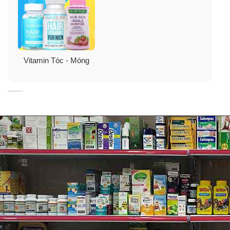
trong máu. Biotin giúp tiêu hóa các chất dinh dưỡng
trong cơ thể, vì vậy loại vitamin này cũng có thể ảnh
hưởng đến lượng đường trong máu. Một nghiên cứu đã
báo cáo rằng biotin giúp kiểm soát lượng đường huyết
ở những người mắc bệnh tiểu đường.
Vitamin Tóc - Móng
✓
Duy trì một thai kỳ khỏe mạnh và các vitamin tốt khi
cho con bú.