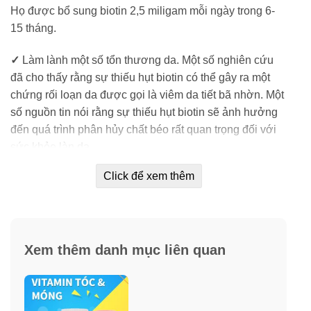
Họ được bổ sung biotin 2,5 miligam mỗi ngày trong 6-
15 tháng.
✓
Làm lành một số tổn thương da. Một số nghiên cứu
đã cho thấy rằng sự thiếu hụt biotin có thể gây ra một
chứng rối loạn da được gọi là viêm da tiết bã nhờn. Một
số nguồn tin nói rằng sự thiếu hụt biotin sẽ ảnh hưởng
đến quá trình phân hủy chất béo rất quan trọng đối với
sức khỏe làn da.
Click để xem thêm
✓
Giảm lượng đường trong máu. Lợi ích chính của
biotin là nó giúp tiêu hóa các chất dinh dưỡng trong cơ
thể, vì vậy loại vitamin này cũng có thể ảnh hưởng đến
lượng đường trong máu. Một nghiên cứu đã báo cáo
Xem thêm danh mục liên quan
rằng biotin giúp kiểm soát lượng đường huyết ở những
người mắc bệnh tiểu đường.
✓
Khắc phục tổn thương thần kinh. Giảm lượng đường