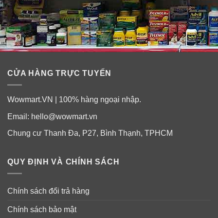
Thành phần viên uống hỗ trợ mọc tóc và
chống rụng tóc Now Biotin 5000mcg
Mỗi viên chứa
: Biotin 5 mg (5,000 mcg).
Thành phần khác
: Rice flour, hypromellose (cellulose
capsule), stearic acid (vegetable source) and silicon
CỬA HÀNG TRỰC TUYẾN
dioxide.
Wowmart.VN | 100% hàng ngoại nhập.
Email:
hello@wowmart.vn
Chung cư Thanh Đa, P27, Bình Thạnh, TPHCM
QUY ĐỊNH VÀ CHÍNH SÁCH
Chính sách đổi trả hàng
Chính sách bảo mật