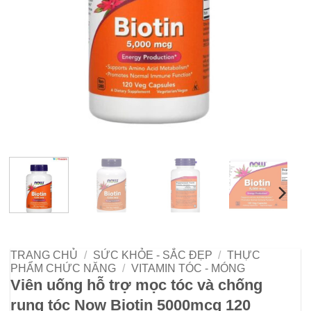
TRANG CHỦ
/
SỨC KHỎE - SẮC ĐẸP
/
THỰC
PHẨM CHỨC NĂNG
/
VITAMIN TÓC - MÓNG
Viên uống hỗ trợ mọc tóc và chống
rụng tóc Now Biotin 5000mcg 120