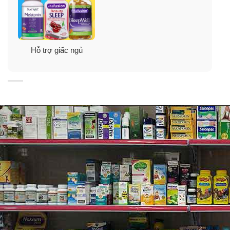
Thành phần
: Magnesium phosphate pentahydrate
(Magnesium 75mg) 363 mg, Ziziphus jujuba var.
spinosa (Ziziphus) extract dry conc. 250 mg equiv. dry
seed 5 g, Valeriana officinalis (Valerian) extract dry
Hỗ trợ giấc ngủ
conc. 300 mg equiv. dry root 1.2 g , Humulus
lupulus(Hops) extract dry conc. 40 mg equiv. dry fruit
200 mg.