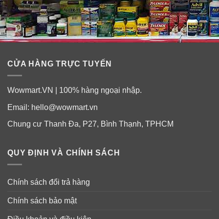
✓
Hoa Hops
: Theo truyền thống Y học Thảo Dược
Phương Tây để giảm chứng mất ngủ.
CỬA HÀNG TRỰC TUYẾN
✓
Valerian
: Mang lại cho bạn giấc ngủ ngon.
Wowmart.VN | 100% hàng ngoại nhập.
✓
Ma-giê
: Hỗ trợ hệ thần kinh.
Email:
hello@wowmart.vn
✓
Ziziphus
: Theo truyền thống Y học Trung Quốc để
Chung cư Thanh Đa, P27, Bình Thạnh, TPHCM
làm dịu tâm trí.
QUY ĐỊNH VÀ CHÍNH SÁCH
Chính sách đổi trả hàng
Chính sách bảo mật