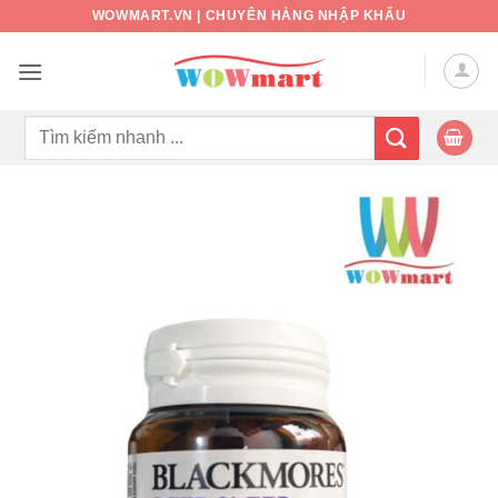
Bỏ
WOWMART.VN | CHUYÊN HÀNG NHẬP KHẨU
qua
nội
dung
Tìm
kiếm: