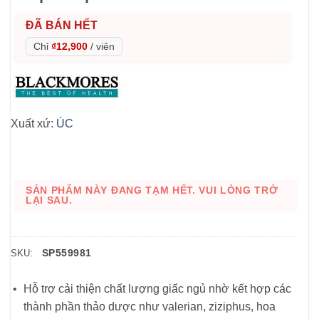
ĐÃ BÁN HẾT
Chỉ
₫12,900
/
viên
Xuất xứ:
ÚC
SẢN PHẨM NÀY ĐANG TẠM HẾT. VUI LÒNG TRỞ
LẠI SAU.
SP559981
SKU:
Hỗ trợ cải thiện chất lượng giấc ngủ nhờ kết hợp các
thành phần thảo dược như valerian, ziziphus, hoa