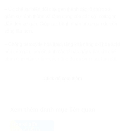
– Ức chế sự biến đổi của gan thành các tổ chức xơ,
giảm sự hình thành và lắng đọng của các sợi collagen
dẫn đến xơ gan. Giúp các bệnh nhân bị xơ gan do cồn
sống lâu hơn.
– Chống peroxyde hóa lipid, tăng khả năng oxi hóa acid
béo của gan, làm ổn định các tế bào gây viêm, ức chế
phản ứng viêm, giảm các nồng độ enzym gan, làm cải
thiện các triệu chứng của bệnh gan như gan nhiễm mỡ,
viêm gan.
Click để xem thêm
– Xơ gan, viêm gan nhiễm mỡ (do cồn và không do
cồn), nhiễm độc gan do hóa chất hoặc ma túy là các
nguy cơ tiềm tàng gây ra bệnh ung thư biểu mô tế bào
gan (HCC). Kháng insulin và tình trạng mất cân bằng
Xem thêm danh mục liên quan
các tác nhân oxy hóa là những cơ chế phát sinh bệnh
chủ yếu dẫn đến tổn thương tế bào gan ở những bệnh
nhân này. Làm giảm đáng kể sự phát triển tế bào ung