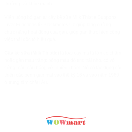
thường, và khỏe mạnh.
Viên uống bổ gan từ cây kế sữa Milk Thistle Supports
Liver Functions từ Blackmores Úc giúp tăng cường
chức năng hoạt động của gan, giúp gan thực hiện công
việc thải độc tố hiệu quả.
Cây kế sữa (Milk Thistle)
là loại cây mà lá lớn có chấm
hoặc gân màu trắng; bông màu đỏ tím; trái nhỏ, có vỏ
cứng màu nâu bóng với nhiều chấm. Nó có tác dụng cải
thiện các bệnh gan mật vào thế kỷ 16 và vào năm 1960
ở trung tâm châu Âu.