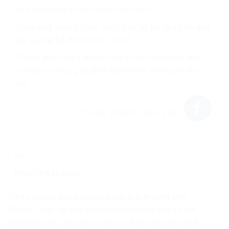
từ môi trường và thói quen sinh hoạt.
Giúp tăng cường chức năng gan, hỗ trợ quá trình thải
lọc và loại bỏ độc tố khỏi cơ thể.
Thành phần chiết xuất từ cây kế sữa cung cấp chất
chống oxy hóa, góp phần duy trì sức khỏe gan lâu
dài.
Xem thêm trên FB
MÔ TẢ
THÔNG TIN BỔ SUNG
Viên uống hỗ trợ chức năng gan Blackmores Milk
Thistle cung cấp cho bạn chất chống oxy hóa có thể
giúp bảo vệ tế bào gan và hỗ trợ chức năng gan bình