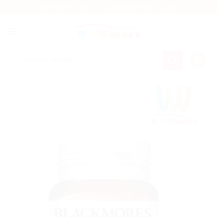
Bỏ
WOWMART.VN | CHUYÊN HÀNG NHẬP KHẨU
qua
nội
dung
Tìm
kiếm: