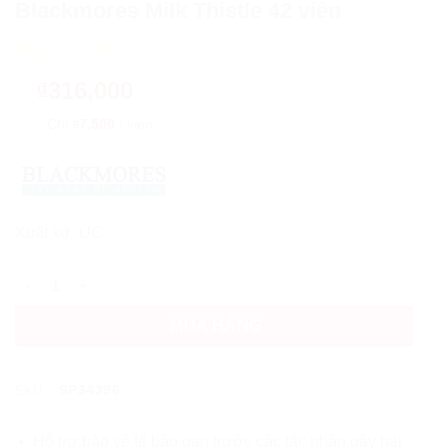
Blackmores Milk Thistle 42 viên
₫
316,000
Chỉ
₫7,500
/
viên
Xuất xứ:
ÚC
Viên uống hỗ trợ chức năng gan Blackmores Milk Thistle 42 vi
MUA HÀNG
SP34396
SKU:
Hỗ trợ bảo vệ tế bào gan trước các tác nhân gây hại