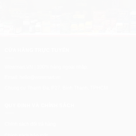
Công dụng viên uống bổ gan Blackmores
Milk Thistle Supports Liver Functions
CỬA HÀNG TRỰC TUYẾN
Wowmart.VN | 100% hàng ngoại nhập.
Email:
hello@wowmart.vn
Chung cư Thanh Đa, P27, Bình Thạnh, TPHCM
QUY ĐỊNH VÀ CHÍNH SÁCH
Chính sách đổi trả hàng
✓
Giúp bảo vệ gan chống lại độc tố.
Chính sách bảo mật