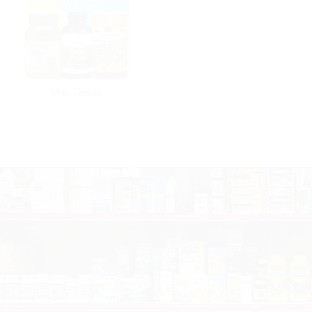
thư, sự tạo mạch cũng như sự hình thành kháng insulin.
– Ngăn cản quá trình oxy hóa LDL cholesterol thành các
mảng bám vào thành động mạch, giảm nguy cơ xơ vữa
động mạch.
Milk Thistle
– Kháng viêm và tác dụng ức chế của silymarin đối với
sự phát triển của các di căn ung thư. (
1
)