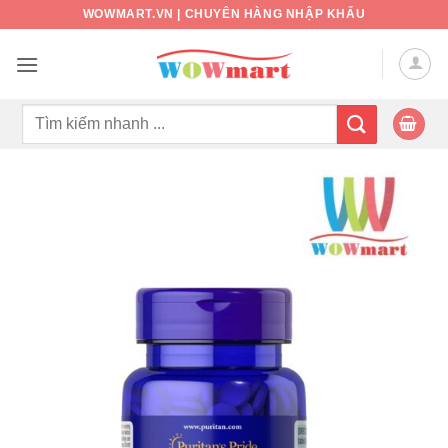
Bỏ
WOWMART.VN | CHUYÊN HÀNG NHẬP KHẨU
qua
nội
dung
Tìm
kiếm: