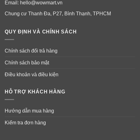
Thành phần viên uống Puritan’s Pride
Email:
hello@wowmart.vn
Melatonin:
Chung cư Thanh Đa, P27, Bình Thạnh, TPHCM
Thành phần chính
: Melatonin 5 mg.
QUY ĐỊNH VÀ CHÍNH SÁCH
Sản phẩm này không có màu nhân tạo, hương vị hoặc
chất làm ngọt, không có chất bảo quản, không đường,
không có tinh bột, không sữa, không lactose, không có
Chính sách đổi trả hàng
đậu nành, không có gluten, không có lúa mì, không có
Chính sách bảo mật
men, không có cá, và natri.
Điều khoản và điều kiện
HỖ TRỢ KHÁCH HÀNG
Hướng dẫn mua hàng
Kiểm tra đơn hàng