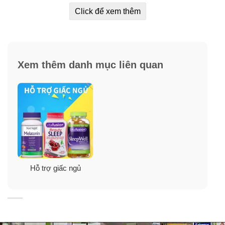
✓ Giúp giấc ngủ sâu hơn và dễ đi vào giấc ngủ hơn.
Click để xem thêm
✓ Làm tăng lượng Melatonin chống lại các gốc oxy hoá
cho cơ thể.
Xem thêm danh mục liên quan
✓ Giảm thiểu stress, căng thẳng thần kinh.
✓ Ngăn ngừa các bệnh ung thư, tim mạch, trầm cảm…
Hỗ trợ giấc ngủ