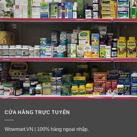
Ai cần dùng thực phẩm chức năng hỗ trợ
mất ngủ Puritan’s Pride Melatonin:
✓ Người bị mất ngủ do lệch múi giờ, hoặc làm việc ca
đêm.
✓ Người cao tuổi.
✓ Phụ nữ giai đoạn mãn kinh.
✓ Người bị mất ngủ do căng thẳng đầu óc.
✓ Người bị mất ngủ kinh niên.
✓ Người bị tâm thần phân liệt.
CỬA HÀNG TRỰC TUYẾN
Wowmart.VN | 100% hàng ngoại nhập.