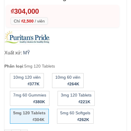
₫
304,000
Chỉ
₫2,500
/
viên
Xuất xứ:
MỸ
Phân loại
:
5mg 120 Tablets
10mg 120 viên
10mg 60 viên
₫377K
₫264K
7mg 60 Gummies
3mg 120 Tablets
₫380K
₫221K
5mg 120 Tablets
5mg 60 Softgels
₫304K
₫262K