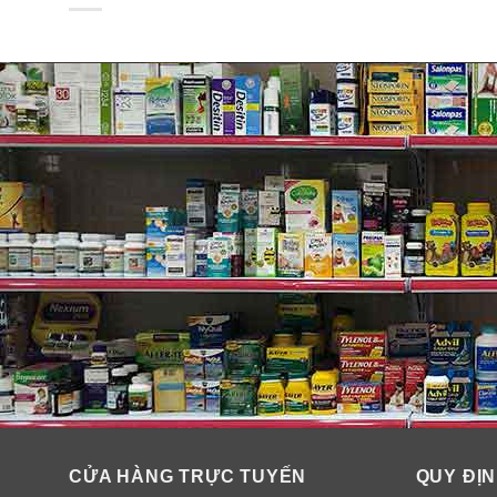
Về thương hiệu Natrol
Natrol là thương hiệu dược phẩm nổi tiếng thế giới v
cho ra những sản phẩm tốt, vì mục tiêu chăm sóc sức 
Lưu ý: Sản phẩm này không phải là thuốc, không có tá
hướng dẫn in trên bao bì sản phẩm trước khi sử dụng.
CỬA HÀNG TRỰC TUYẾN
QUY ĐỊN