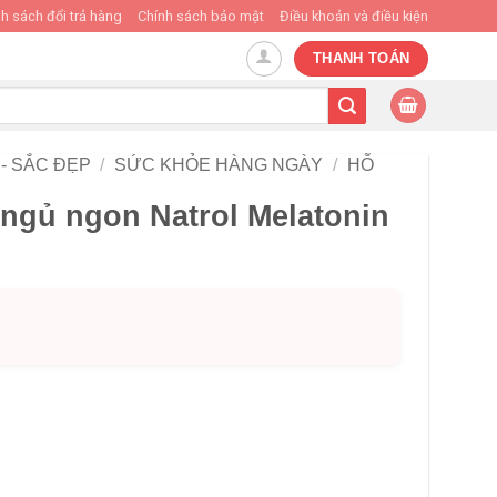
h sách đổi trả hàng
Chính sách bảo mật
Điều khoản và điều kiện
THANH TOÁN
- SẮC ĐẸP
/
SỨC KHỎE HÀNG NGÀY
/
HỖ
 ngủ ngon Natrol Melatonin