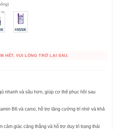
uống)
8K
₫455K
 HẾT. VUI LÒNG TRỞ LẠI SAU.
HÌNH THẬT
gủ nhanh và sâu hơn, giúp cơ thể phục hồi sau
amin B6 và canxi, hỗ trợ tăng cường trí nhớ và khả
ảm cảm giác căng thẳng và hỗ trợ duy trì trạng thái