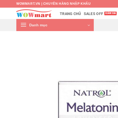
Bỏ
WOWMART.VN | CHUYÊN HÀNG NHẬP KHẨU
qua
SALES OFF
TRANG CHỦ
nội
dung
Danh mục