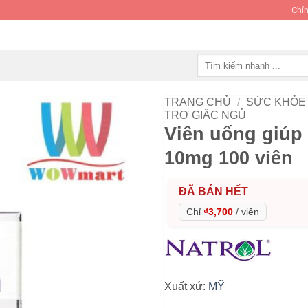
Chín
Tìm
kiếm:
TRANG CHỦ
/
SỨC KHỎE 
TRỢ GIẤC NGỦ
Viên uống giúp
10mg 100 viên
ĐÃ BÁN HẾT
Chỉ
₫3,700
/
viên
Xuất xứ:
MỸ