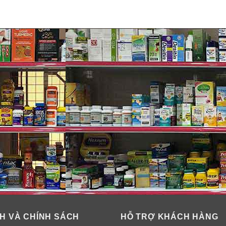
ới hơn 30 năm trên thị trường chăm sóc sức khỏe của con người.
khỏe cho bạn và gia đình của bạn.
c dụng thay thế thuốc chữa bệnh, hiệu quả sử dụng sản phẩm tù
H VÀ CHÍNH SÁCH
HỖ TRỢ KHÁCH HÀNG