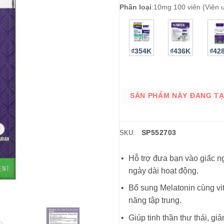
Phân loại
:
10mg 100 viên (Viên 
₫354K
₫436K
₫42
SẢN PHẨM NÀY ĐANG TẠM
SP552703
SKU:
Hỗ trợ đưa bạn vào giấc n
ngày dài hoạt động.
Bổ sung Melatonin cùng vit
năng tập trung.
Giúp tinh thần thư thái, gi