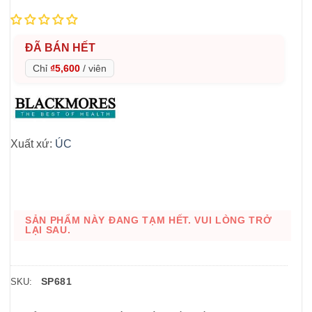
ĐÃ BÁN HẾT
Chỉ
₫5,600
/
viên
Xuất xứ:
ÚC
SẢN PHẨM NÀY ĐANG TẠM HẾT. VUI LÒNG TRỞ
LẠI SAU.
SP681
SKU: