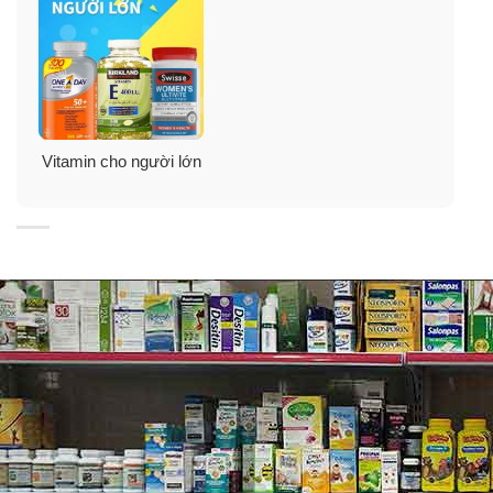
Blackmores Executive B Stress Formula là viên uống
Vitamin cho người lớn
giảm stress hàng đầu của Úc. Nó được nghiên cứu để
cung cấp liều cao vitamin nhóm B và passionflower để
giảm stress đang diễn ra.
Đối tượng sử dụng viên uống giảm stress
Blackmores Executive B Stress Formula
Người bị stress.
Người đang chịu áp lực cao trong học hành, thi cử,
công việc, cuộc sống.