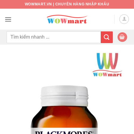
Bỏ
WOWMART.VN | CHUYÊN HÀNG NHẬP KHẨU
qua
nội
dung
Tìm
kiếm: