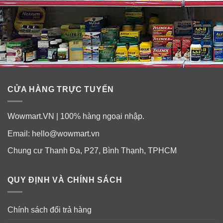
Hướng dẫn sử dụng viên uống giảm stress
Blackmores Executive B Stress Formula
CỬA HÀNG TRỰC TUYẾN
Wowmart.VN | 100% hàng ngoại nhập.
Email:
hello@wowmart.vn
Chung cư Thanh Đa, P27, Bình Thạnh, TPHCM
QUY ĐỊNH VÀ CHÍNH SÁCH
Người lớn: Uống 1 viên với bữa sáng và 1 viên với bữa
Chính sách đổi trả hàng
trưa. Hoặc theo toa bác sĩ.